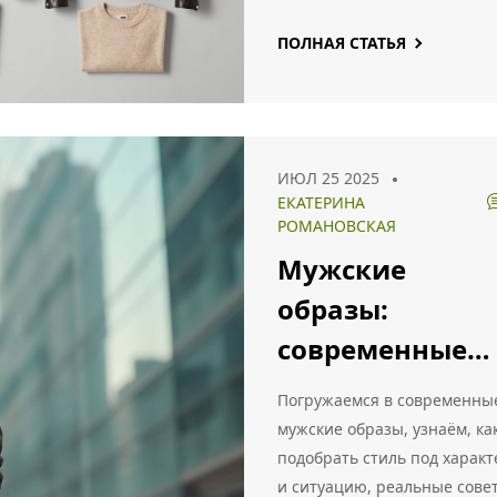
стилям,
материалам и
ПОЛНАЯ СТАТЬЯ
размерам
ИЮЛ 25 2025
ЕКАТЕРИНА
РОМАНОВСКАЯ
Мужские
образы:
современные
стили и
Погружаемся в современны
практические
мужские образы, узнаём, ка
подобрать стиль под характ
советы по
и ситуацию, реальные сове