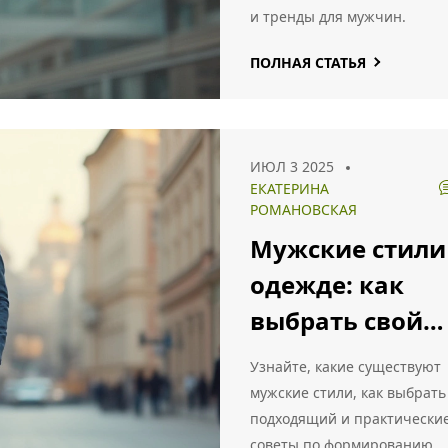
построению
и тренды для мужчин.
своего стиля
ПОЛНАЯ СТАТЬЯ
ИЮЛ 3 2025
ЕКАТЕРИНА
РОМАНОВСКАЯ
Мужские стили
одежде: как
выбрать свой
образ
Узнайте, какие существуют
мужские стили, как выбрать
подходящий и практически
советы по формированию