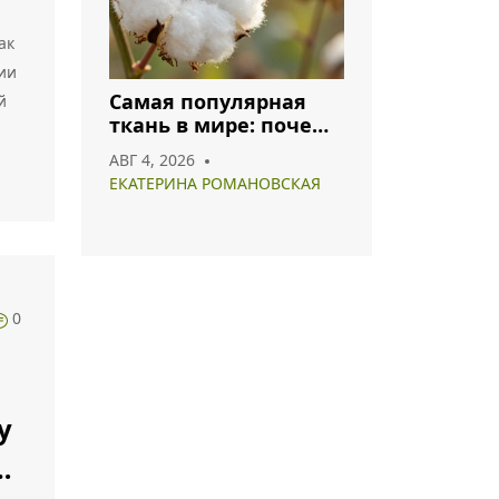
ак
ии
Самая популярная
й
ткань в мире: почему
хлопок и полиэстер
АВГ 4, 2026
лидируют в 2026 году
ЕКАТЕРИНА РОМАНОВСКАЯ
0
у
о