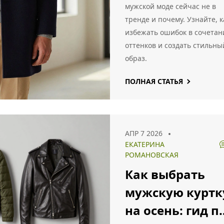
и анти-трендов
мужской моде сейчас не в
тренде и почему. Узнайте, к
избежать ошибок в сочетан
оттенков и создать стильны
образ.
ПОЛНАЯ СТАТЬЯ
АПР 7 2026
ЕКАТЕРИНА
РОМАНОВСКАЯ
Как выбрать
мужскую куртк
на осень: гид п