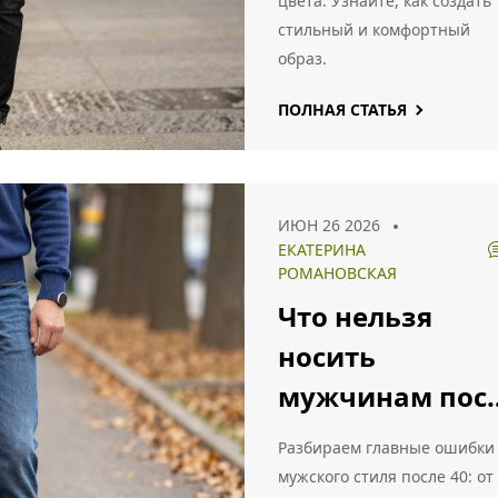
цвета. Узнайте, как создать
стильный и комфортный
образ.
ПОЛНАЯ СТАТЬЯ
ИЮН 26 2026
ЕКАТЕРИНА
РОМАНОВСКАЯ
Что нельзя
носить
мужчинам пос
40 лет: ошибки
Разбираем главные ошибки
гардероба на
мужского стиля после 40: от