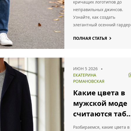
кричащих логотипов до
осень
неправильных джинсов.
Узнайте, как создать
элегантный осенний гардер
ПОЛНАЯ СТАТЬЯ
ИЮН 5 2026
ЕКАТЕРИНА
РОМАНОВСКАЯ
Какие цвета в
мужской моде
считаются табу
разбор трендов
Разбираемся, какие цвета в