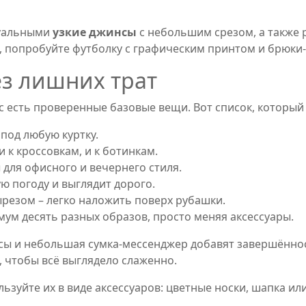
ктуальными
узкие джинсы
с небольшим срезом, а также 
и, попробуйте футболку с графическим принтом и брюки
ез лишних трат
ас есть проверенные базовые вещи. Вот список, которы
под любую куртку.
 к кроссовкам, и к ботинкам.
для офисного и вечернего стиля.
ую погоду и выглядит дорого.
резом – легко наложить поверх рубашки.
ум десять разных образов, просто меняя аксессуары.
асы и небольшая сумка‑мессенджер добавят завершённо
а, чтобы всё выглядело слаженно.
льзуйте их в виде аксессуаров: цветные носки, шапка и