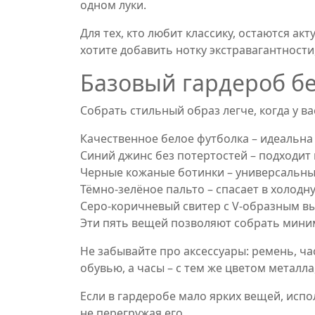
одном луки.
Для тех, кто любит классику, остаются а
хотите добавить нотку экстравагантност
Базовый гардероб б
Собрать стильный образ легче, когда у в
Качественное белое футболка – идеальна 
Синий джинс без потертостей – подходит и
Черные кожаные ботинки – универсальны 
Тёмно‑зелёное пальто – спасает в холодн
Серо‑коричневый свитер с V‑образным вы
Эти пять вещей позволяют собрать миним
Не забывайте про аксессуары: ремень, ч
обувью, а часы – с тем же цветом металл
Если в гардеробе мало ярких вещей, испо
не перегружая его.