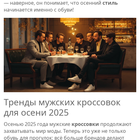
— наверное, он понимает, что осенний
стиль
начинается именно с обуви!
Тренды мужских кроссовок
для осени 2025
Осенью 2025 года мужские
кроссовки
продолжают
захватывать мир моды. Теперь это уже не только
обувь для прогулок: всё больше брендов делают