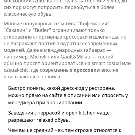
московских White Rabbit, Twins Garden или Selfie, до
сих пор могут попросить переобуться в более
классическую обувь.
Многие популярные сети типа "Кофемания",
"Сахалин" и "Butler" ограничивают только
откровенно спортивные кроссовки и шлёпанцы, но
не возражают против аккуратных современных
моделей. Даже в международных гайдерах —
например, Michelin или Gault&Millau — гостей
обычно просят ориентироваться на smart casual или
casual-chic, где современные
кроссовки
вполне
вписываются в правила.
Быстро понять, какой дресс-код у ресторана,
можно прямо на сайте в описании или спросить у
менеджера при бронировании.
Заведения с террасой и open kitchen чаще
разрешают relaxed обувь.
Чем выше средний чек, тем строже относятся к