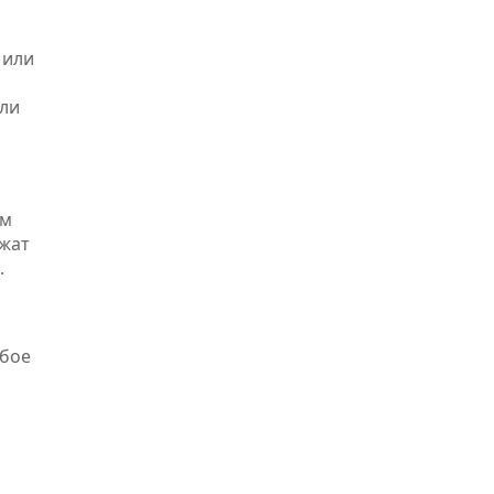
 или
или
ом
ежат
.
юбое