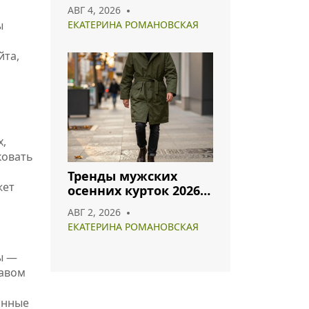
хлопок и полиэстер
АВГ 4, 2026
лидируют в 2026 году
ы
ЕКАТЕРИНА РОМАНОВСКАЯ
йта,
х,
ковать
Тренды мужских
жет
осенних курток 2026:
что носить и как
АВГ 2, 2026
сочетать
ЕКАТЕРИНА РОМАНОВСКАЯ
ы —
авом
анные