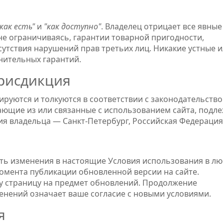
"как есть"
и
"как доступно"
. Владелец отрицает все явные
не ограничиваясь, гарантии товарной пригодности,
сутствия нарушений прав третьих лиц. Никакие устные 
нительных гарантий.
рисдикция
руются и толкуются в соответствии с законодательств
ающие из или связанные с использованием сайта, подл
ия владельца — Санкт-Петербург, Российская Федерация
ить изменения в настоящие Условия использования в л
момента публикации обновленной версии на сайте.
у страницу на предмет обновлений. Продолжение
енений означает ваше согласие с новыми условиями.
я