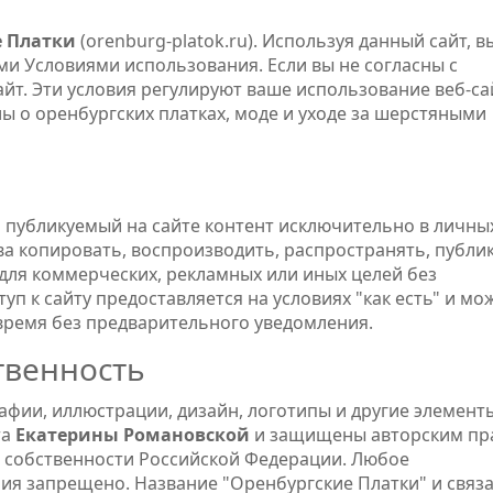
е Платки
(orenburg-platok.ru). Используя данный сайт, в
ми Условиями использования. Если вы не согласны с
айт. Эти условия регулируют ваше использование веб-са
о оренбургских платках, моде и уходе за шерстяными
 публикуемый на сайте контент исключительно в личны
ва копировать, воспроизводить, распространять, публи
для коммерческих, рекламных или иных целей без
п к сайту предоставляется на условиях "как есть" и мо
время без предварительного уведомления.
твенность
рафии, иллюстрации, дизайн, логотипы и другие элемент
та
Екатерины Романовской
и защищены авторским пр
й собственности Российской Федерации. Любое
ия запрещено. Название "Оренбургские Платки" и связ