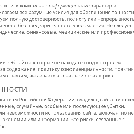
носит исключительно
информационный
характер и
лагаем все разумные усилия для обеспечения точности
руем полную достоверность, полноту или непрерывност
енено без предварительного уведомления. Не следует
юридические, финансовые, медицинские или профессион
ие веб-сайты, которые не находятся под контролем
 за содержание, политику конфиденциальности, практик
м ссылкам, вы делаете это на свой страх и риск.
нности
льством Российской Федерации, владелец сайта
не несе
енные, случайные, особые или последующие убытки,
ли невозможности использования сайта, включая, но не
, экономии или информации. Все риски, связанные с
ль.