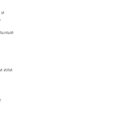
 и
ь
альные
и или
т