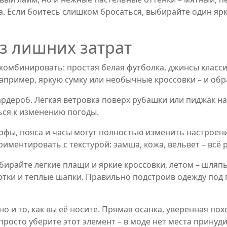
са. Если боитесь слишком бросаться, выбирайте один ярк
ез лишних затрат
 комбинировать: простая белая футболка, джинсы класси
апример, яркую сумку или необычные кроссовки – и обра
рдероб. Лёгкая ветровка поверх рубашки или пиджак н
ься к изменению погоды.
фы, пояса и часы могут полностью изменить настроение
риментировать с текстурой: замша, кожа, вельвет – всё 
бирайте лёгкие плащи и яркие кроссовки, летом – шляп
тки и тёплые шапки. Правильно подстроив одежду под п
 но и то, как вы её носите. Прямая осанка, уверенная по
 просто уберите этот элемент – в моде нет места принуд