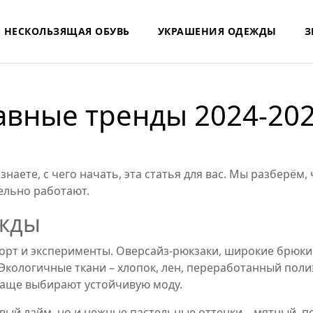
НЕСКОЛЬЗЯЩАЯ ОБУВЬ
УКРАШЕНИЯ ОДЕЖДЫ
З
лавные тренды 2024‑20
наете, с чего начать, эта статья для вас. Мы разберём, 
ельно работают.
ежды
орт и эксперименты. Оверсайз‑рюкзаки, широкие брюки
 Экологичные ткани – хлопок, лен, переработанный пол
чаще выбирают устойчивую моду.
овый лайм, но и нежные пастельные оттенки – мятный, п