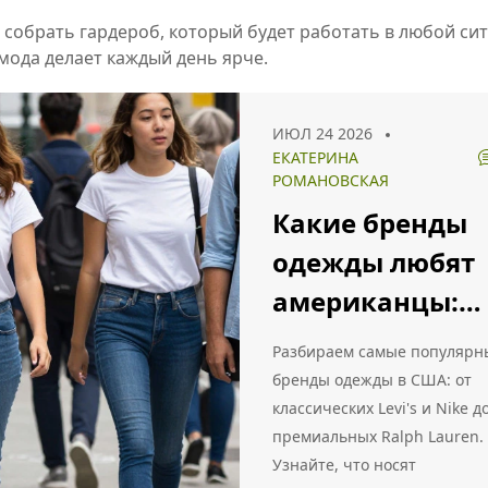
 собрать гардероб, который будет работать в любой си
 мода делает каждый день ярче.
ИЮЛ 24 2026
ЕКАТЕРИНА
РОМАНОВСКАЯ
Какие бренды
одежды любят
американцы:
рейтинг
Разбираем самые популярн
популярных
бренды одежды в США: от
классических Levi's и Nike д
марок и стили
премиальных Ralph Lauren.
2026
Узнайте, что носят