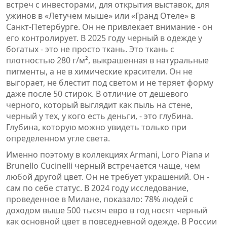
встреч с инвесторами, для открытия выставок, для
ужинов в «Летучем мыше» или «Гранд Отеле» в
Санкт-Петербурге. Он не привлекает внимание - он
его контролирует. В 2025 году черный в одежде у
богатых - это не просто ткань. Это ткань с
плотностью 280 г/м², выкрашенная в натуральные
пигменты, а не в химические красители. Он не
выгорает, не блестит под светом и не теряет форму
даже после 50 стирок. В отличие от дешевого
черного, который выглядит как пыль на стене,
черный у тех, у кого есть деньги, - это глубина.
Глубина, которую можно увидеть только при
определенном угле света.
Именно поэтому в коллекциях Armani, Loro Piana и
Brunello Cucinelli черный встречается чаще, чем
любой другой цвет. Он не требует украшений. Он -
сам по себе статус. В 2024 году исследование,
проведенное в Милане, показало: 78% людей с
доходом выше 500 тысяч евро в год носят черный
как основной цвет в повседневной одежде. В России