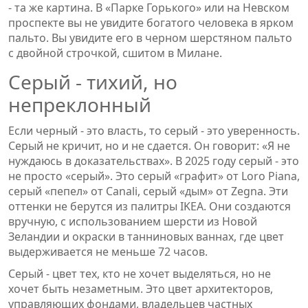
- та же картина. В «Парке Горького» или на Невском
проспекте вы не увидите богатого человека в ярком
пальто. Вы увидите его в черном шерстяном пальто
с двойной строчкой, сшитом в Милане.
Серый - тихий, но
непреклонный
Если черный - это власть, то серый - это уверенность.
Серый не кричит, но и не сдается. Он говорит: «Я не
нуждаюсь в доказательствах». В 2025 году серый - это
не просто «серый». Это серый «графит» от Loro Piana,
серый «пепел» от Canali, серый «дым» от Zegna. Эти
оттенки не берутся из палитры IKEA. Они создаются
вручную, с использованием шерсти из Новой
Зеландии и окраски в танниновых ваннах, где цвет
выдерживается не меньше 72 часов.
Серый - цвет тех, кто не хочет выделяться, но не
хочет быть незаметным. Это цвет архитекторов,
управляющих фондами, владельцев частных