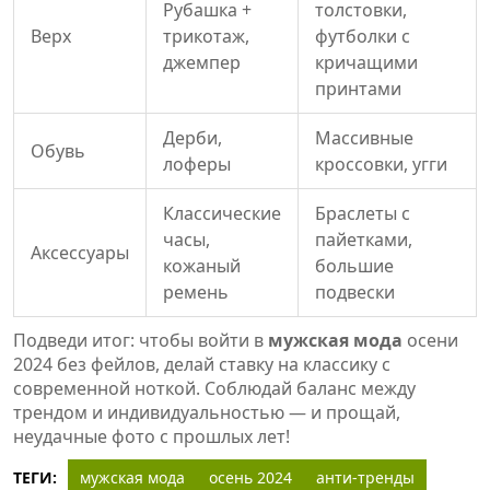
Рубашка +
толстовки,
Верх
трикотаж,
футболки с
джемпер
кричащими
принтами
Дерби,
Массивные
Обувь
лоферы
кроссовки, угги
Классические
Браслеты с
часы,
пайетками,
Аксессуары
кожаный
большие
ремень
подвески
Подведи итог: чтобы войти в
мужская мода
осени
2024 без фейлов, делай ставку на классику с
современной ноткой. Соблюдай баланс между
трендом и индивидуальностью — и прощай,
неудачные фото с прошлых лет!
ТЕГИ:
мужская мода
осень 2024
анти-тренды