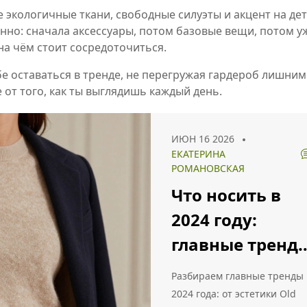
е экологичные ткани, свободные силуэты и акцент на де
енно: сначала аксессуары, потом базовые вещи, потом у
 на чём стоит сосредоточиться.
е оставаться в тренде, не перегружая гардероб лишним
от того, как ты выглядишь каждый день.
ИЮН 16 2026
ЕКАТЕРИНА
РОМАНОВСКАЯ
Что носить в
2024 году:
главные тренд
и стильные
Разбираем главные тренды
образы для
2024 года: от эстетики Old