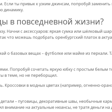
м. Если ты привык к узким джинсам, попробуй заменить 
ю динамику.
ды в повседневной жизни?
зу. Начни с аксессуаров: яркая сумка или шёлковый ша
так что можешь подобрать оренбургский платок в актуа
ай о базовых вещах – футболке или майке из перкали. 
ями. Попробуй сочетать яркую юбку с простым белым т
 ты в теме, но не переборщил.
ь. Кроссовки в модных цветах (например, огненно-ора
е детали – пуговицы, декоративные швы, необычные кар
ил внимание на актуальные нюансы, не тратя деньги на