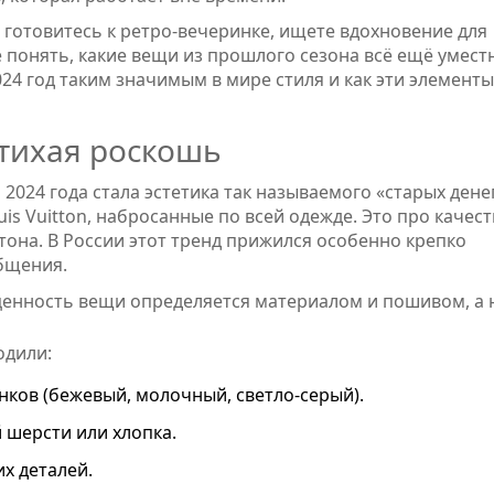
 готовитесь к ретро-вечеринке, ищете вдохновение для
 понять, какие вещи из прошлого сезона всё ещё умест
24 год таким значимым в мире стиля и как эти элементы
 тихая роскошь
024 года стала эстетика так называемого «старых денег
uis Vuitton, набросанные по всей одежде. Это про качес
тона. В России этот тренд прижился особенно крепко
общения.
е ценность вещи определяется материалом и пошивом, а 
одили:
ков (бежевый, молочный, светло-серый).
 шерсти или хлопка.
х деталей.