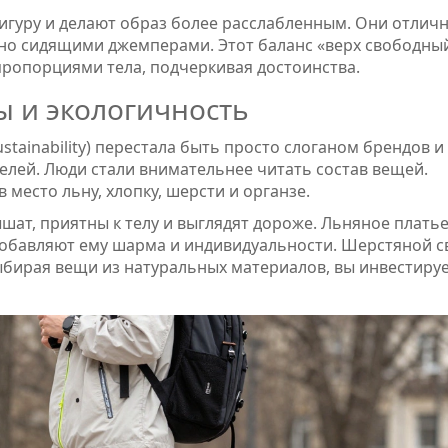
гуру и делают образ более расслабленным. Они отлич
но сидящими джемперами. Этот баланс «верх свободный
 пропорциями тела, подчеркивая достоинства.
 и экологичность
ustainability) перестала быть просто слоганом брендов и
лей. Люди стали внимательнее читать состав вещей.
 место льну, хлопку, шерсти и органзе.
шат, приятны к телу и выглядят дороже. Льняное плать
добавляют ему шарма и индивидуальности. Шерстяной с
ыбирая вещи из натуральных материалов, вы инвестируе