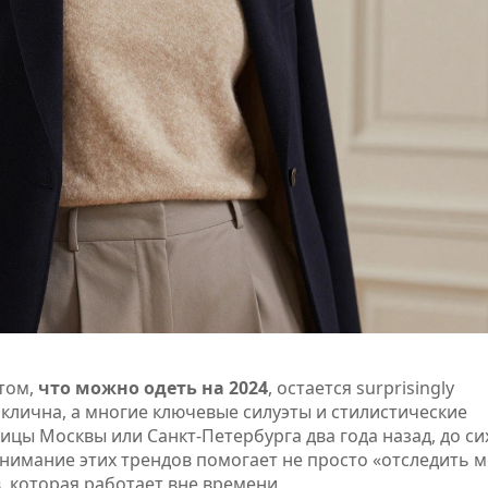
 том,
что можно одеть на 2024
, остается surprisingly
клична, а многие ключевые силуэты и стилистические
цы Москвы или Санкт-Петербурга два года назад, до си
нимание этих трендов помогает не просто «отследить м
, которая работает вне времени.