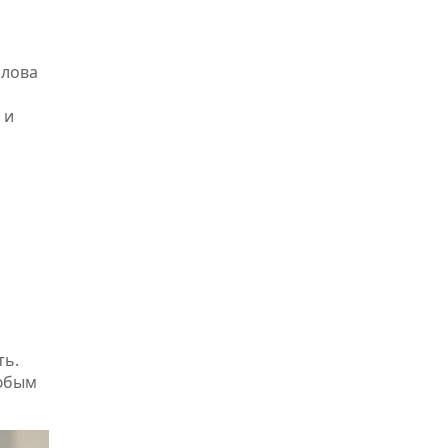
слова
 и
ть.
любым