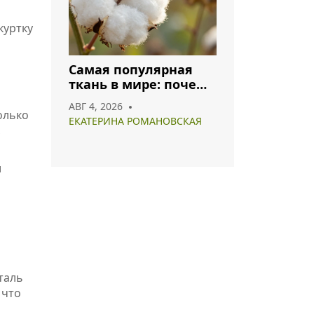
куртку
Самая популярная
ткань в мире: почему
хлопок и полиэстер
АВГ 4, 2026
лидируют в 2026 году
олько
ЕКАТЕРИНА РОМАНОВСКАЯ
,
и
таль
 что