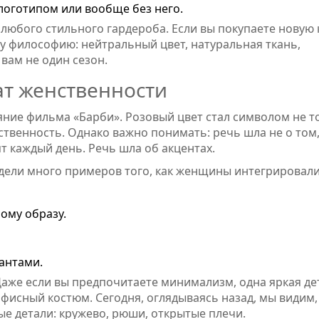
логотипом или вообще без него.
любого стильного гардероба. Если вы покупаете новую 
ту философию: нейтральный цвет, натуральная ткань,
 вам не один сезон.
ат женственности
ияние фильма «Барби». Розовый цвет стал символом не т
нственность. Однако важно понимать: речь шла не о том
т каждый день. Речь шла об акцентах.
идели много примеров того, как женщины интегрировал
ному образу.
антами.
 Даже если вы предпочитаете минимализм, одна яркая де
исный костюм. Сегодня, оглядываясь назад, мы видим,
ые детали: кружево, рюши, открытые плечи.