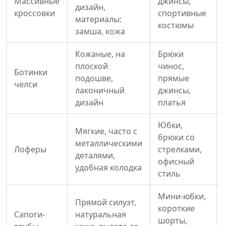
Массивные
джинсы,
дизайн,
кроссовки
спортивные
материалы:
костюмы
замша, кожа
Кожаные, на
Брюки
плоской
чинос,
Ботинки
подошве,
прямые
челси
лаконичный
джинсы,
дизайн
платья
Юбки,
Мягкие, часто с
брюки со
металлическими
Лоферы
стрелками,
деталями,
офисный
удобная колодка
стиль
Мини-юбки,
Прямой силуэт,
короткие
Сапоги-
натуральная
шорты,