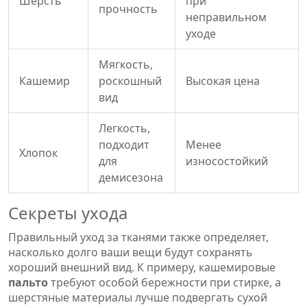
Шерсть
при
прочность
неправильном
уходе
Мягкость,
Кашемир
роскошный
Высокая цена
вид
Легкость,
подходит
Менее
Хлопок
для
износостойкий
демисезона
Секреты ухода
Правильный уход за тканями также определяет,
насколько долго ваши вещи будут сохранять
хороший внешний вид. К примеру, кашемировые
пальто
требуют особой бережности при стирке, а
шерстяные материалы лучше подвергать сухой