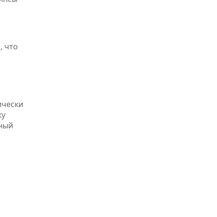
, что
ически
ку
дный