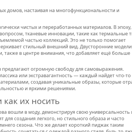
ых домов, настаивая на многофункциональности и
гически чистых и переработанных материалов. В эпоху,
вопросом, тканевые инновации, такие как термальные т
ъемлемой частью коллекций. Это не только помогает
черкивает стильный внешний вид. Двусторонние модели
, также в центре внимания, что добавляет ещё больше
 предлагают огромную свободу для самовыражения.
ассика или экстравагантность — каждый найдет что-то 
атериалами, создавая уникальные образы, которые отр
уальностью и яркими решениями.
 как их носить
ва вошли в моду, демонстрируя свою универсальность 
 для создания легкого, но стильного образа и часто
имнего сезона. Что же делает короткий пиджак таким
бность сочетаться с одеждой разного стиля, будь то д