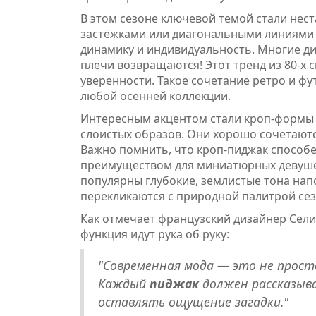
В этом сезоне ключевой темой стали не
застёжками или диагональными линиями н
динамику и индивидуальность. Многие д
плечи возвращаются! Этот тренд из 80-х с
уверенности. Такое сочетание ретро и ф
любой осенней коллекции.
Интересным акцентом стали кроп-формы 
слоистых образов. Они хорошо сочетаютс
Важно помнить, что кроп-пиджак способе
преимуществом для миниатюрных девушек
популярны глубокие, землистые тона нап
перекликаются с природной палитрой се
Как отмечает французский дизайнер Сели
функция идут рука об руку:
"Современная мода — это не прос
Каждый
пиджак
должен рассказыв
оставлять ощущение загадки."