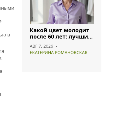
ичными
е
Какой цвет молодит
ью в
после 60 лет: лучшие
оттенки для
АВГ 7, 2026
гармоничного образа
ля
ЕКАТЕРИНА РОМАНОВСКАЯ
.
а
и