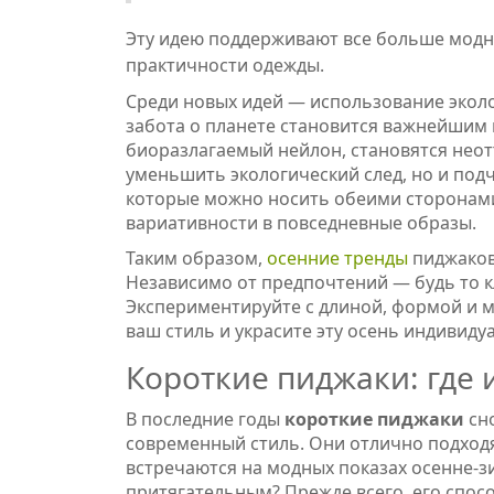
Эту идею поддерживают все больше модн
практичности одежды.
Среди новых идей — использование эколо
забота о планете становится важнейшим 
биоразлагаемый нейлон, становятся неот
уменьшить экологический след, но и под
которые можно носить обеими сторонами
вариативности в повседневные образы.
Таким образом,
осенние тренды
пиджаков
Независимо от предпочтений — будь то кл
Экспериментируйте с длиной, формой и м
ваш стиль и украсите эту осень индивид
Короткие пиджаки: где и
В последние годы
короткие пиджаки
сно
современный стиль. Они отлично подходят
встречаются на модных показах осенне-з
притягательным? Прежде всего, его спосо