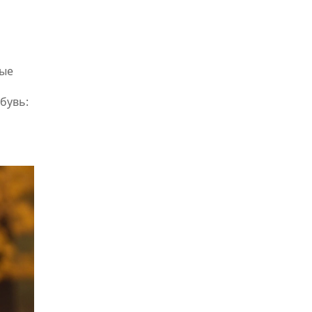
рые
бувь: