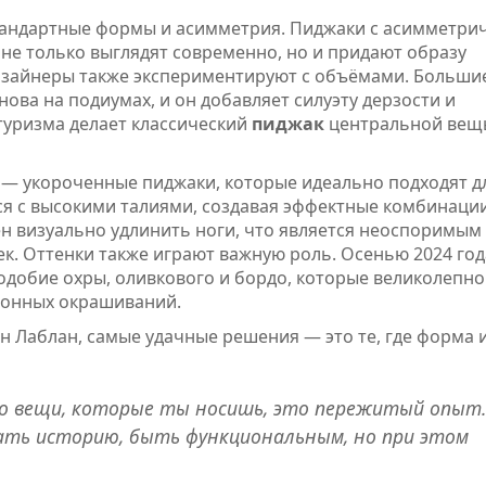
стандартные формы и асимметрия. Пиджаки с асимметр
е только выглядят современно, но и придают образу
изайнеры также экспериментируют с объёмами. Больши
нова на подиумах, и он добавляет силуэту дерзости и
утуризма делает классический
пиджак
центральной вещ
— укороченные пиджаки, которые идеально подходят д
я с высокими талиями, создавая эффектные комбинации
н визуально удлинить ноги, что является неоспоримым
. Оттенки также играют важную роль. Осенью 2024 год
одобие охры, оливкового и бордо, которые великолепно
зонных окрашиваний.
н Лаблан, самые удачные решения — это те, где форма 
то вещи, которые ты носишь, это пережитый опыт.
ать историю, быть функциональным, но при этом