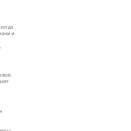
 когда
кани и
,
своё.
азят
и
жинсы