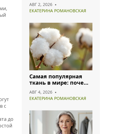
что носить и как
АВГ 2, 2026
сочетать
ми,
ЕКАТЕРИНА РОМАНОВСКАЯ
рый
Самая популярная
ткань в мире: почему
хлопок и полиэстер
АВГ 4, 2026
лидируют в 2026 году
ЕКАТЕРИНА РОМАНОВСКАЯ
огут
в с
ата до
остой