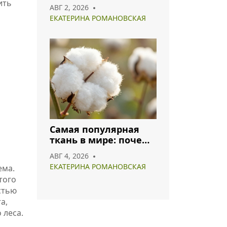
что носить и как
ить
АВГ 2, 2026
сочетать
ЕКАТЕРИНА РОМАНОВСКАЯ
Самая популярная
ткань в мире: почему
хлопок и полиэстер
АВГ 4, 2026
лидируют в 2026 году
ЕКАТЕРИНА РОМАНОВСКАЯ
ема.
того
стью
а,
 леса.