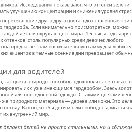
ников. Исследования показывают, что оттенки зелени, 
вать улучшению концентрации и снижения уровня стрес
 перетекающие друг в друга цвета, вдохновленные при
о гардероба. Если внимательно присмотреться, можно
з каждой детали окружающего мира. Лесные ягоды дарят
 оттенков, столь популярных среди девочек любого
т, она предлагает нам восхитительную гамму для любите
рких акцентов в темные осенние дни превращает обычн
ции для родителей
о, как цвета природы способны вдохновлять не только н
нировать их с уже имеющимся гардеробом. Здесь золот
сновой для повседневной одежды. С такими цветами легк
 же природного материала — дерева или кожи. Это дел
 погоду. Важно, чтобы дети могли свободно двигаться 
т их внутренний мир.
е делает детей не просто стильными, но и сближа