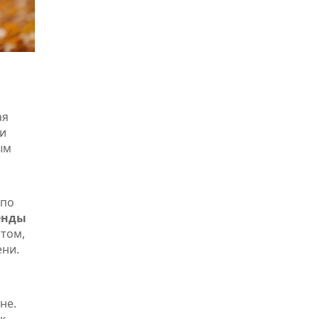
ая
ти
ым
 по
енды
 том,
ени.
не.
к