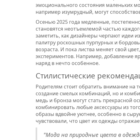
эмоционального состояния маленьких мод
например изумрудный, могут способство
Осенью 2025 года медленные, постепенно
становятся неотъемлемой частью каждог
заметить, как дизайнеры черпают идеи и
палитру роскошных пурпурных и бордовых
возраста. И пока листва меняет свой цве
экспериментов. Например, добавление я
наряд в нечто особенное.
Стилистические рекоменда
Родителям стоит обратить внимание на т
создание смелых комбинаций, но и комби
медь и бронза могут стать прекрасной о
комбинировать любые аксессуары из того
образы вдвойне уютнее, особенно в сырую
чувствовали, что цвет их одежды отражае
"Мода на природные цвета в одежд