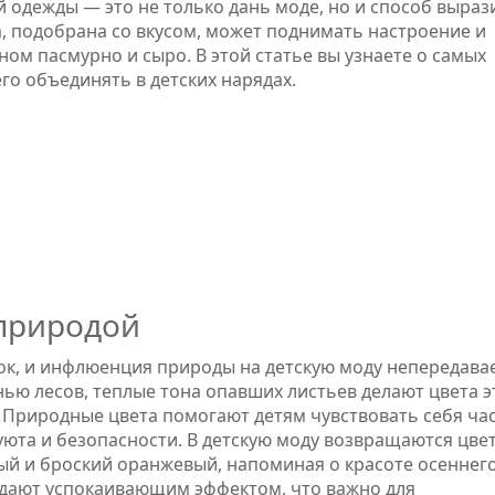
 одежды — это не только дань моде, но и способ выраз
а, подобрана со вкусом, может поднимать настроение и
ном пасмурно и сыро. В этой статье вы узнаете о самых
его объединять в детских нарядах.
природой
ок, и инфлюенция природы на детскую моду непередава
ью лесов, теплые тона опавших листьев делают цвета э
Природные цвета помогают детям чувствовать себя ча
та и безопасности. В детскую моду возвращаются цвет
ый и броский оранжевый, напоминая о красоте осеннего
ладают успокаивающим эффектом, что важно для