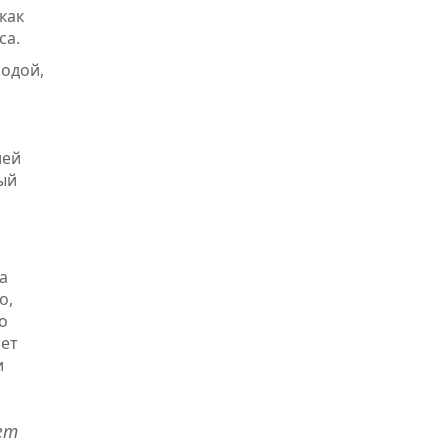
как
са.
родой,
лей
ый
а
о,
о
ает
и
ет