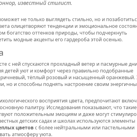
оннор, известный стилист.
оможет не только выглядеть стильно, но и позаботитьс
цвета олицетворяют тенденции и эмоциональное состоя
ом богатство оттенков природы, чтобы подчеркнуть
тить модные акценты его гардероба этой осенью.
а
сте с ней спускаются прохладный ветер и пасмурные дни
ля детей уют и комфорт через правильно подобранные
 коричневый, тёплый розовый и насыщенный оранжевый. 
ми, но и способны поднять настроение своим энергичны
ихологического восприятия цвета, предпочитают включ
 основную палитру. Исследования показывают, что такие
ствуют положительным эмоциям и даже могут стимулиро
вестных детских садах и школах используются элементы
еплых цветов
с более нейтральными или пастельными
вать атмосферу уюта.