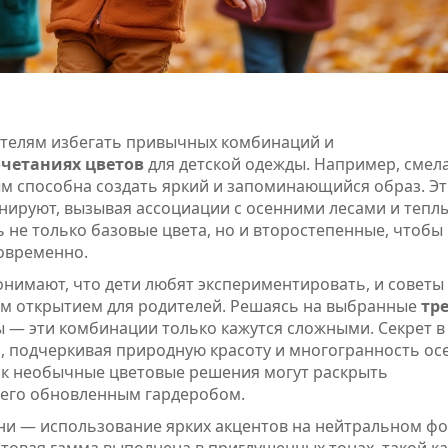
ителям избегать привычных комбинаций и
очетаниях цветов
для детской одежды. Например, смел
м способна создать яркий и запоминающийся образ. Э
онируют, вызывая ассоциации с осенними лесами и тепл
 не только базовые цвета, но и второстепенные, чтобы
современно.
нимают, что дети любят экспериментировать, и советы
им открытием для родителей. Решаясь на выбранные
тр
ы — эти комбинации только кажутся сложными. Секрет в
а, подчеркивая природную красоту и многогранность ос
как необычные цветовые решения могут раскрыть
 его обновленным гардеробом.
ни — использование ярких акцентов на нейтральном фо
етовая гамма выполнена в приглушенных тонах, такой ка