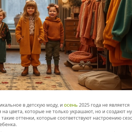
икальное в детскую моду, и
осень
2025 года не является
я на цвета, которые не только украшают, но и создают 
такие оттенки, которые соответствуют настроению сезо
ебенка.