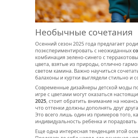
Необычные сочетания
Осенний сезон 2025 года предлагает род
поэкспериментировать с неожиданных
с
комбинация зелено-синего с терракотовы
цвета, взятые из природы, отлично гарм
светом камина. Важно научиться сочетать
балахоны и куртки выглядели стильно и 
Современные дизайнеры детской моды по
игре с цветами могут оказаться настоящ
2025
, стоит обратить внимание на нюанс
что оттенки должны дополнять друг друг
Это всего лишь один из примеров того, 
индивидуальность ребенка и порадовать
Еще одна интересная тенденция этой осе
Представьте себе наряд, где основная цв