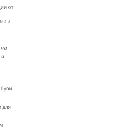
ции от
ые в
 на
 и
обуви
и для
ым