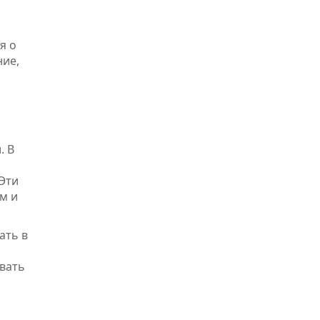
я о
ние,
. В
Эти
м и
ать в
вать