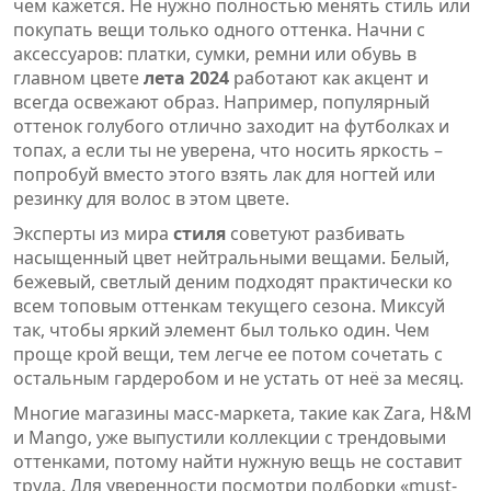
чем кажется. Не нужно полностью менять стиль или
покупать вещи только одного оттенка. Начни с
аксессуаров: платки, сумки, ремни или обувь в
главном цвете
лета 2024
работают как акцент и
всегда освежают образ. Например, популярный
оттенок голубого отлично заходит на футболках и
топах, а если ты не уверена, что носить яркость –
попробуй вместо этого взять лак для ногтей или
резинку для волос в этом цвете.
Эксперты из мира
стиля
советуют разбивать
насыщенный цвет нейтральными вещами. Белый,
бежевый, светлый деним подходят практически ко
всем топовым оттенкам текущего сезона. Миксуй
так, чтобы яркий элемент был только один. Чем
проще крой вещи, тем легче ее потом сочетать с
остальным гардеробом и не устать от неё за месяц.
Многие магазины масс-маркета, такие как Zara, H&M
и Mango, уже выпустили коллекции с трендовыми
оттенками, потому найти нужную вещь не составит
труда. Для уверенности посмотри подборки «must-