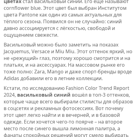
цветах
стал васильковый синий. Его еще называют
cornflower blue. Этот цвет был выбран Институтом
цвета Pantone как один из самых актуальных для
тёплого сезона. Появился он не случайно: синий
давно ассоциируется с лёгкостью, свободой и
ощущением свежести.
Васильковый можно было заметить на показах
Jacquemus, Versace и Miu Miu. Этот оттенок яркий, но
не «режущий» глаз, поэтому хорошо смотрится и на
платьях, и на аксессуарах. На массовом рынке его
тоже полно: Zara, Mango и даже спорт-бренды вроде
Adidas добавили его в летние коллекции.
Кстати, по исследованию Fashion Color Trend Report
2024,
васильковый синий
вошёл в топ-3 оттенков,
которые чаще всего выбирали стилисты для образов
в соцсетях и рекламных фотосессиях. Вот почему
этот цвет легко найти и в вечерней, и в базовой
одежде. Если хочется чего-то поярче – на второе
место после синего вышла лимонная палитра, а
фанаты спокойных решений могут смело выбирать