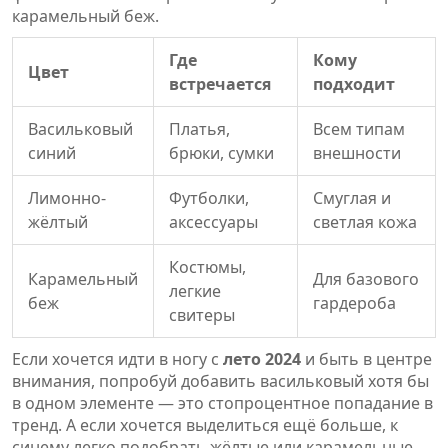
карамельный беж.
Где
Кому
Цвет
встречается
подходит
Васильковый
Платья,
Всем типам
синий
брюки, сумки
внешности
Лимонно-
Футболки,
Смуглая и
жёлтый
аксессуары
светлая кожа
Костюмы,
Карамельный
Для базового
легкие
беж
гардероба
свитеры
Если хочется идти в ногу с
лето 2024
и быть в центре
внимания, попробуй добавить васильковый хотя бы
в одном элементе — это стопроцентное попадание в
тренд. А если хочется выделиться ещё больше, к
синему легко подобрать жёлтые или карамельные