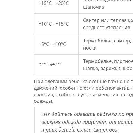
+15°C - +20°C
шапочка
Свитер или теплая ко
+10°C - +15°C
среднего утепления
Термобелье, свитер,
+5°C - +10°C
носки
Термобелье, плотное
0°C - +5°C
шапка, варежки, шар
При одевании ребенка осенью важно не т
движений, особенно если ребенок активн
слоения, чтобы в случае изменения пого
одежды.
«Не бойтесь одевать ребенка по пр
верхняя одежда защитит от ветра 
троих детей, Ольга Смирнова.