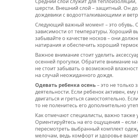
Средний слой служит для теплоизоляции,
шерсти. Внешний слой – защитный. Он до
дождевики с водоотталкивающими и вет
Следующий важный момент – это обувь. О
зависимости от температуры. Хороший вы
забывайте о качестве носков – они долж
натирания и обеспечить хороший термок
Важное внимание стоит уделить аксессуа
осенней прогулки. Обратите внимание на
не стоит забывать о возможной влажност
на случай неожиданного дождя.
Одевать ребенка осень
– это не только 
деятельности. Если ребенок активен, ему
двигаться и греться самостоятельно. Есл
то не поленитесь его дополнительно утеп
Как отмечают специалисты, важно также
Ориентируйтесь на его ощущения – если о
пересмотреть выбранный комплект одежд
мелочам, ведь комфорт и здоровье вашег