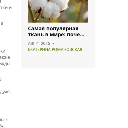
з
тки и
 в
Самая популярная
ткань в мире: почему
хлопок и полиэстер
АВГ 4, 2026
лидируют в 2026 году
ЕКАТЕРИНА РОМАНОВСКАЯ
ики
Также
дежды
о
духе,
ны к
ба.