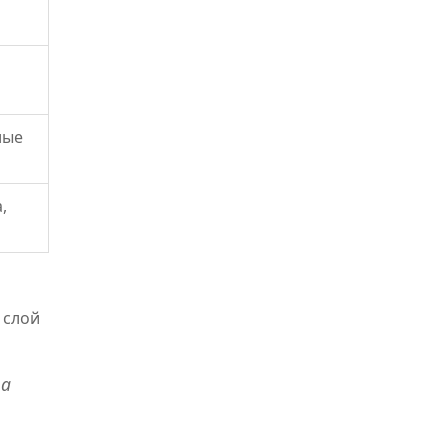
лые
,
 слой
 а