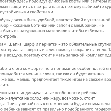
 поэтому здесь подойдут флисовые кофты или свитеры и
лжен защитить от ветра и влаги, поэтому выбирайте кур
роустойчивыми свойствами.
бувь должна быть удобной, влагостойкой и утепленной
бор – кожаные ботинки или сапоги с мембраной. Не
ны быть из натуральных материалов, чтобы избежать
онтроль.
рам. Шапка, шарф и перчатки – это обязательные спутн
 материалы – шерсть и флис помогут сохранить тепло. 
и в воздухе, поэтому стоит иметь запасной комплект о
забота о его комфорте, но и понимание особенностей ег
 понадобится меньше слоев, так как он будет активно
и же ваш малыш предпочитает тихие игры на свежем воз
лить.
 учитывать индивидуальные особенности ребенка.
н жалуется на холод или жару, возможно, стоит
ы. Прислушивайтесь к его мнению и будьте вниматель
о ребенка зависят от правильно подобранного гардеро