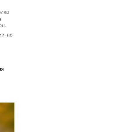
если
я
он.
и, но
ая