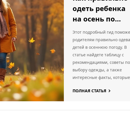
одеть ребенка
на осень по
погоде
Этот подробный гид помож
родителям правильно одев
детей в осеннюю погоду. В
статье найдете таблицу с
рекомендациями, советы по
выбору одежды, а также
интересные факты, которые
помогут сделать осенние
ПОЛНАЯ СТАТЬЯ
прогулки комфортными и
безопасными.