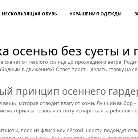
НЕСКОЛЬЗЯЩАЯ ОБУВЬ
УКРАШЕНИЯ ОДЕЖДЫ
З
ка осенью без суеты и
а скачет от тёплого солнца до прохладного ветра. Роди
вободным в движениях? Ответ прост – делать ставку на с
вый принцип осеннего гарде
я вещь, которая отводит влагу от кожи. Лучший выбор 
ие материалы позволяют поту испаряться, а ребёнок не 
итшоты, поло из флиса или лёгкой шерсти подойдут отл
которую можно снять, когда солнце зайдёт в зону комфор