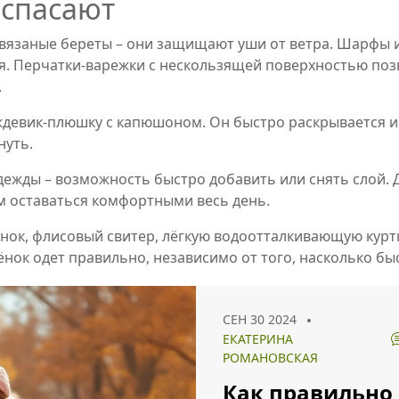
 спасают
вязаные береты – они защищают уши от ветра. Шарфы и
я. Перчатки‑варежки с нескользящей поверхностью поз
.
ождевик‑плюшку с капюшоном. Он быстро раскрывается и
нуть.
дежды – возможность быстро добавить или снять слой. Д
им оставаться комфортными весь день.
нок, флисовый свитер, лёгкую водоотталкивающую куртк
бёнок одет правильно, независимо от того, насколько бы
СЕН 30 2024
ЕКАТЕРИНА
РОМАНОВСКАЯ
Как правильно