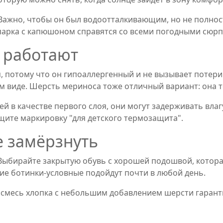
. Важно, чтобы он был водоотталкивающим, но не полн
арка с капюшоном справятся со всеми погодными сюр
 работают
, потому что он гипоаллергенный и не вызывает потери 
 виде. Шерсть мериноса тоже отличный вариант: она те
й в качестве первого слоя, они могут задерживать вла
щите маркировку "для детского термозащита".
е замёрзнуть
Выбирайте закрытую обувь с хорошей подошвой, которая
е ботинки‑условные подойдут почти в любой день.
и смесь хлопка с небольшим добавлением шерсти гарант