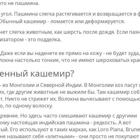
это не пашмина.
а угол. Пашмина слегка растягивается и возвращается в 
. Обычный кашемир - ломается или деформируется.
ет слегка животным, как шерсть после дождя. Если пах
затором - это подделка.
аже если вы наденете ее прямо на кожу - не будет зуда,
локна настолько тонкие, что не имеют шероховатых кра
ценный кашемир?
 из Монголии и Северной Индии. В Монголии коз пасут 
иях, где другие животные не выжили бы. Там кашемир со
ют. Никто не стрижет их. Волокна вычесывают с помощь
о, по одному волоску.
древнее. Но здесь часто смешивают кашемир с другими
ому настоящая индийская пашмина - редкость. А вот
й. Его используют в таких марках, как Loro Piana, Brune
ы не называют себя «элитными» - они просто не покупают