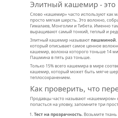
Элитный кашемир - это
Слово «кашемир» часто используют как м
просто мягкая шерсть. Это волокно, собр
Гималаев, Монголии и Тибета. Именно там
выращивают самый тонкий, теплый и ред
Элитный кашемир называют
пашминой
.
который описывает самое ценное волокно
кашемир, волокна которого тоньше 14 мик
Пашмина в пять раз тоньше.
Только 15% всего кашемира в мире соотве
кашемир, который может быть мягче шерс
теплосохранением.
Как проверить, что пе
Продавцы часто называют «кашемиром» см
попасться на уловку, запомните три прост
Тест на прозрачность
. Возьмите ткань