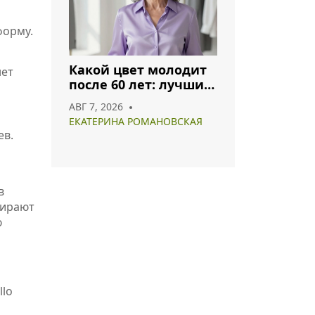
форму.
Какой цвет молодит
нет
после 60 лет: лучшие
оттенки для
АВГ 7, 2026
гармоничного образа
ЕКАТЕРИНА РОМАНОВСКАЯ
ев.
в
бирают
ю
llo