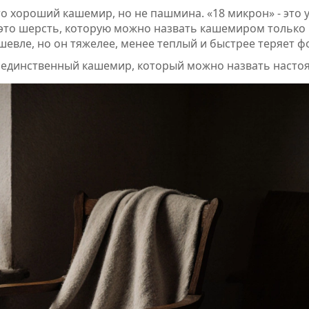
это хороший кашемир, но не пашмина. «18 микрон» - это 
 это шерсть, которую можно назвать кашемиром только
ешевле, но он тяжелее, менее теплый и быстрее теряет ф
о единственный кашемир, который можно назвать насто