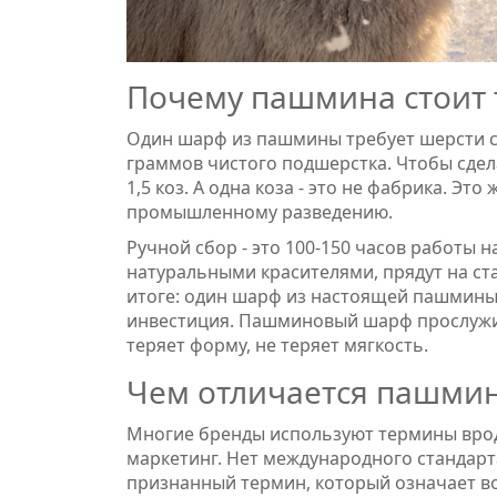
Почему пашмина стоит 
Один шарф из пашмины требует шерсти с т
граммов чистого подшерстка. Чтобы сдел
1,5 коз. А одна коза - это не фабрика. Это
промышленному разведению.
Ручной сбор - это 100-150 часов работы н
натуральными красителями, прядут на ста
итоге: один шарф из настоящей пашмины м
инвестиция. Пашминовый шарф прослужит 2
теряет форму, не теряет мягкость.
Чем отличается пашмин
Многие бренды используют термины вроде
маркетинг. Нет международного стандарта
признанный термин, который означает в