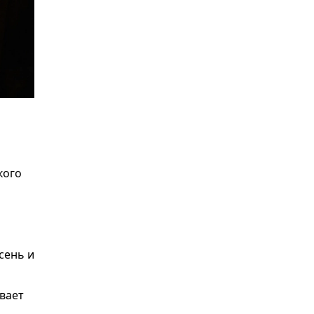
кого
сень и
вает