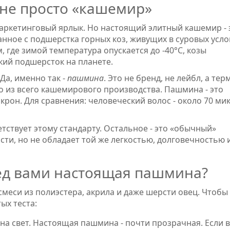
 не просто «кашемир»
аркетинговый ярлык. Но настоящий элитный кашемир - 
анное с подшерстка горных коз, живущих в суровых усло
, где зимой температура опускается до -40°C, козы
кий подшерсток на планете.
 Да, именно так -
пашмина
. Это не бренд, не лейбл, а тер
 из всего кашемирового производства. Пашмина - это
рон. Для сравнения: человеческий волос - около 70 ми
тствует этому стандарту. Остальное - это «обычный»
ти, но не обладает той же легкостью, долговечностью 
ред вами настоящая пашмина?
еси из полиэстера, акрила и даже шерсти овец. Чтобы
ых теста:
 на свет. Настоящая пашмина - почти прозрачная. Если 