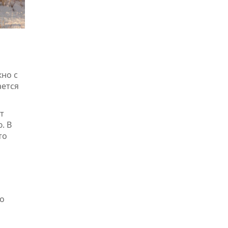
кно с
ается
т
. В
то
то