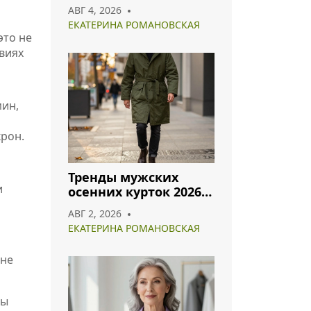
хлопок и полиэстер
АВГ 4, 2026
лидируют в 2026 году
ЕКАТЕРИНА РОМАНОВСКАЯ
это не
виях
мин,
крон.
Тренды мужских
и
осенних курток 2026:
что носить и как
АВГ 2, 2026
сочетать
ЕКАТЕРИНА РОМАНОВСКАЯ
 не
вы