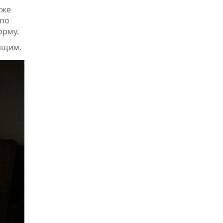
уже
 по
орму.
ящим.