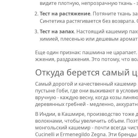
видите плотную, непрозрачную ткань - 
Тест на растяжение
. Потяните ткань з
Синтетика растягивается без возврата
Тест на запах
. Настоящий кашемир пахн
химией, плесенью или дешевым аромати
Еще один признак: пашмина не царапает. Д
жжения, раздражения. Это потому, что во
Откуда берется самый 
Самый дорогой и качественный кашемир -
пустыне Гоби, где они выживают в услов
вручную - каждую весну, когда козы линя
деревянных гребней - медленно, аккуратн
В Индии, в Кашмире, производство тоже 
волокнами, чтобы увеличить объем. Поэт
монгольский кашемир - почти всегда чисты
Cucinelli и Ermenegildo Zegna. Эти бренд