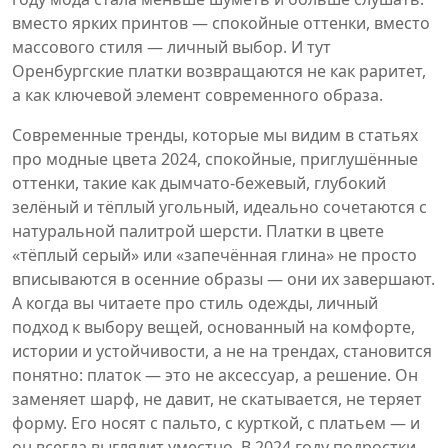
вместо ярких принтов — спокойные оттенки, вместо
массового стиля — личный выбор. И тут
Оренбургские платки возвращаются не как раритет,
а как ключевой элемент современного образа.
Современные тренды, которые мы видим в статьях
про
модные цвета 2024
,
спокойные, приглушённые
оттенки, такие как дымчато-бежевый, глубокий
зелёный и тёплый угольный
, идеально сочетаются с
натуральной палитрой шерсти. Платки в цвете
«тёплый серый» или «запечённая глина» не просто
вписываются в осенние образы — они их завершают.
А когда вы читаете про
стиль одежды
,
личный
подход к выбору вещей, основанный на комфорте,
истории и устойчивости, а не на трендах
, становится
понятно: платок — это не аксессуар, а решение. Он
заменяет шарф, не давит, не скатывается, не теряет
форму. Его носят с пальто, с курткой, с платьем — и
он всегда выглядит уместно. В 2024 году подростки