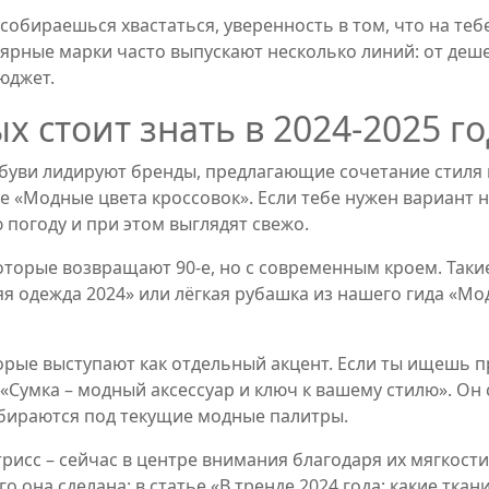
е собираешься хвастаться, уверенность в том, что на те
лярные марки часто выпускают несколько линий: от деш
юджет.
х стоит знать в 2024‑2025 г
обуви лидируют бренды, предлагающие сочетание стиля 
е «Модные цвета кроссовок». Если тебе нужен вариант 
 погоду и при этом выглядят свежо.
оторые возвращают 90‑е, но с современным кроем. Так
яя одежда 2024» или лёгкая рубашка из нашего гида «Мо
оторые выступают как отдельный акцент. Если ты ищешь 
 «Сумка – модный аксессуар и ключ к вашему стилю». Он
бираются под текущие модные палитры.
трисс – сейчас в центре внимания благодаря их мягкост
го она сделана: в статье «В тренде 2024 года: какие тк