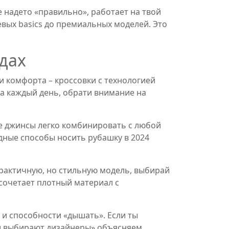
бе надето «правильно», работает на твой
евых basics до премиальных моделей. Это
одах
и комфорта – кроссовки с технологией
на каждый день, обрати внимание на
ие джинсы легко комбинировать с любой
дные способы носить рубашку в 2024
практичную, но стильную модель, выбирай
 сочетает плотный материал с
и и способности «дышать». Если ты
ани выбирают дизайнеры» объясняем,