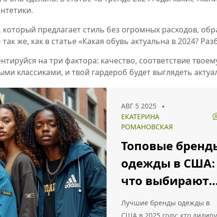
нтетики.
 который предлагает стиль без огромных расходов, обра
 так же, как в статье «Какая обувь актуальна в 2024? Ра
нтируйся на три фактора: качество, соответствие твоему
ми классиками, и твой гардероб будет выглядеть актуал
АВГ 5 2025
ЕКАТЕРИНА
РОМАНОВСКАЯ
Топовые бренд
одежды в США:
что выбирают
американцы в
Лучшие бренды одежды в
2025 году
США в 2025 году: кто лидиру