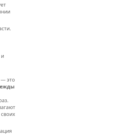
ует
янии
асти.
 и
 — это
дежды
раз.
лагают
 своих
нация