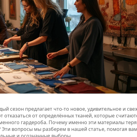
дый сезон предлагает что-то новое, удивительное и све
ют отказаться от определённых тканей, которые считают
менного гардероба. Почему именно эти материалы тер
 Эти вопросы мы разберем в нашей статье, помогая ва
тильные и осознанные выборы.