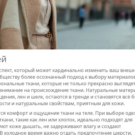
ей
аспект, который может кардинально изменить ваш внеш
 обществу более осознанный подход к выбору материалов
нальные ткани, которые не только прекрасно выглядят
ь внимание на происхождение ткани. Натуральные матер
ения, лен и шелк, остаются в тренде и становятся всё 
ости и натуральным свойствам, приятным для кожи.
тся комфорт и ощущение ткани на теле. При выборе од
ткани, такие как лен или хлопок, идеально подходят для
ляют коже дышать, не задерживают влагу и создают
В холодное время важно отдать предпочтение шерсти,