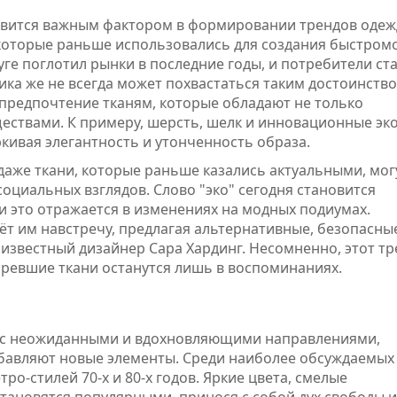
овится важным фактором в формировании трендов одеж
, которые раньше использовались для создания быстром
суге поглотил рынки в последние годы, и потребители ст
ика же не всегда может похвастаться таким достоинство
предпочтение тканям, которые обладают не только
ествами. К примеру, шерсть, шелк и инновационные эк
ивая элегантность и утонченность образа.
даже ткани, которые раньше казались актуальными, мог
оциальных взглядов. Слово "эко" сегодня становится
и это отражается в изменениях на модных подиумах.
ёт им навстречу, предлагая альтернативные, безопасны
звестный дизайнер Сара Хардинг. Несомненно, этот тр
таревшие ткани останутся лишь в воспоминаниях.
нас неожиданными и вдохновляющими направлениями,
бавляют новые элементы. Среди наиболее обсуждаемых
о-стилей 70-х и 80-х годов. Яркие цвета, смелые