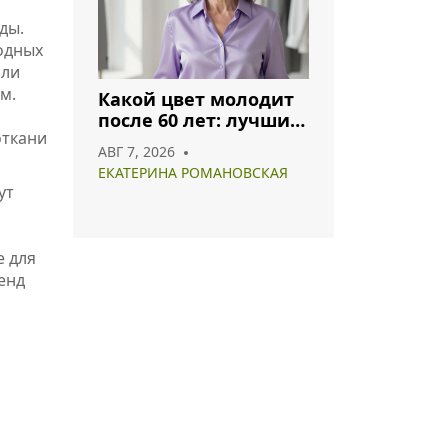
ды.
одных
али
м.
Какой цвет молодит
после 60 лет: лучшие
откани
оттенки для
АВГ 7, 2026
гармоничного образа
ЕКАТЕРИНА РОМАНОВСКАЯ
ут
е для
енд