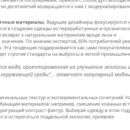
становятся популярными, принося с собой дух свободы и
тих десятилетий возвращается к нам с модернизирова
ичные материалы
. Ведущие дизайнеры фокусируются 
тся в создании одежды из переработанных и органичес
и возврат к натуральным материалам вроде льна и
 значение. По мнению экспертов, 60% потребителей уж
 Эта тенденция поддерживается как сами покупателями,
одят строгие стандарты на выбросы в легкой промышлен
тся мода, ориентированная на улучшение экологии 
 окружающей среды", - отмечает популярный модн
игинальных текстур и экспериментальных сочетаний. Н
бинации материалов: например, смешение кожаных вст
ригующий контраст фактур. Выбирая одежду в этом году
о и остерегаться поддельной экологии, проявляя