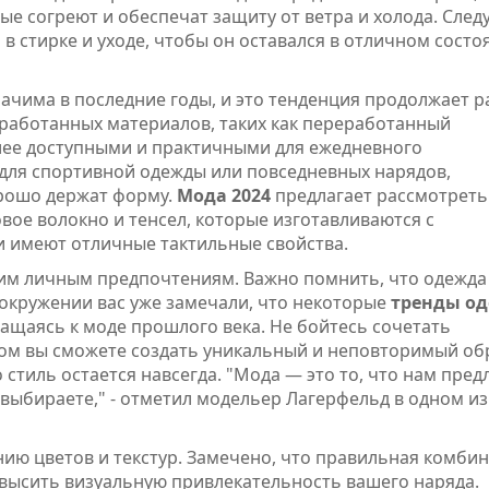
е согреют и обеспечат защиту от ветра и холода. След
 в стирке и уходе, чтобы он оставался в отличном состо
ачима в последние годы, и это тенденция продолжает р
работанных материалов, таких как переработанный
олее доступными и практичными для ежедневного
для спортивной одежды или повседневных нарядов,
орошо держат форму.
Мода 2024
предлагает рассмотреть
вое волокно и тенсел, которые изготавливаются с
 имеют отличные тактильные свойства.
им личным предпочтениям. Важно помнить, что одежда
окружении вас уже замечали, что некоторые
тренды о
ащаясь к моде прошлого века. Не бойтесь сочетать
зом вы сможете создать уникальный и неповторимый об
о стиль остается навсегда. "Мода — это то, что нам пред
ы выбираете," - отметил модельер Лагерфельд в одном из
нию цветов и текстур. Замечено, что правильная комби
высить визуальную привлекательность вашего наряда.