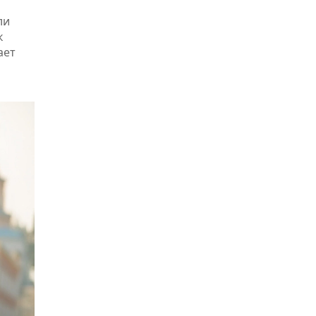
ли
к
ает