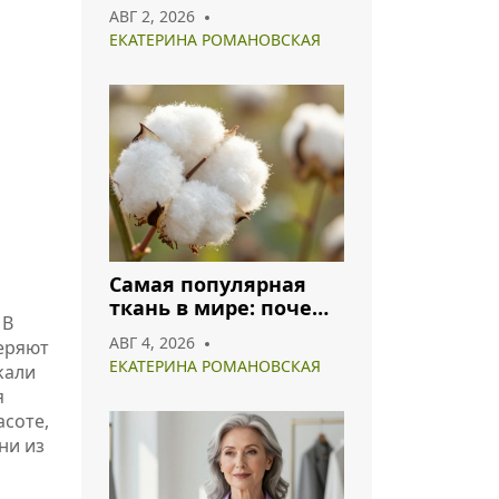
что носить и как
АВГ 2, 2026
сочетать
ЕКАТЕРИНА РОМАНОВСКАЯ
Самая популярная
ткань в мире: почему
 В
хлопок и полиэстер
АВГ 4, 2026
теряют
лидируют в 2026 году
ЕКАТЕРИНА РОМАНОВСКАЯ
κали
я
асоте,
ни из