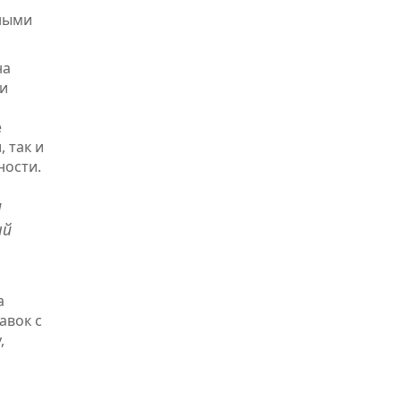
нными
на
ки
е
 так и
ности.
и
ый
а
авок с
,