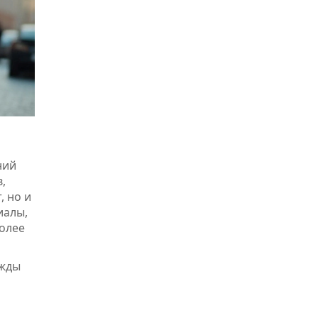
ний
,
, но и
иалы,
более
ежды