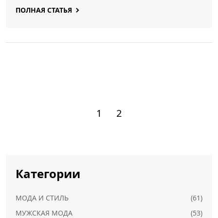
Практические рекомендации — какие ошибки
ПОЛНАЯ СТАТЬЯ
допускают родители чаще всего.
1
2
Категории
МОДА И СТИЛЬ
(61)
МУЖСКАЯ МОДА
(53)