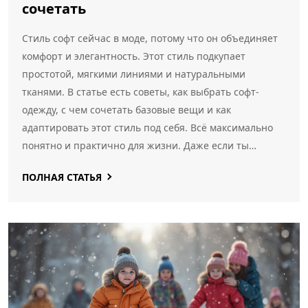
сочетать
Стиль софт сейчас в моде, потому что он объединяет
комфорт и элегантность. Этот стиль подкупает
простотой, мягкими линиями и натуральными
тканями. В статье есть советы, как выбрать софт-
одежду, с чем сочетать базовые вещи и как
адаптировать этот стиль под себя. Всё максимально
понятно и практично для жизни. Даже если ты
раньше не слышала о софт-стиле, узнаешь, на что
ПОЛНАЯ СТАТЬЯ
смотреть в магазинах и как собрать крутой образ без
лишних трат.