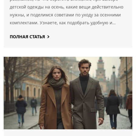
детской одежды на осень, какие вещи действительно
нужны, и поделимся советами по уходу за осенними
комплектами. Узнаете, как подобрать удобную и
практичную обувь, как выбрать качественные
ПОЛНАЯ СТАТЬЯ
материалы, и что может пригодиться для прогулок в
переменчивую погоду. Всё по делу, простыми
словами, из личного опыта и с реальными советами.