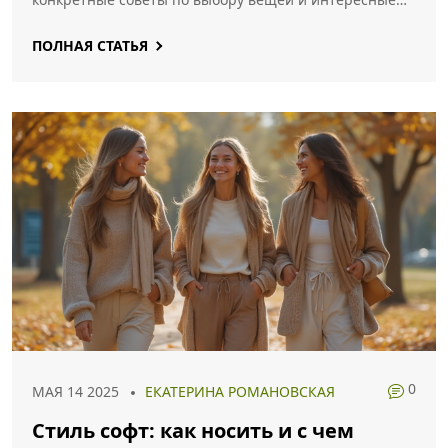
идеи для вдохновения. Всё максимально просто и по
ПОЛНАЯ СТАТЬЯ
делу.
0
МАЯ 14 2025
ЕКАТЕРИНА РОМАНОВСКАЯ
Стиль софт: как носить и с чем