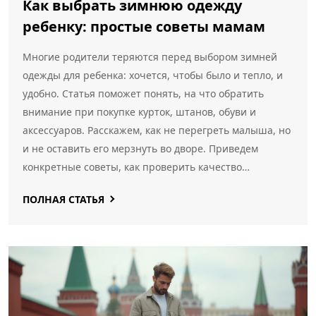
Как выбрать зимнюю одежду
ребенку: простые советы мамам
Многие родители теряются перед выбором зимней
одежды для ребенка: хочется, чтобы было и тепло, и
удобно. Статья поможет понять, на что обратить
внимание при покупке курток, штанов, обуви и
аксессуаров. Расскажем, как не перегреть малыша, но
и не оставить его мерзнуть во дворе. Приведем
конкретные советы, как проверить качество
материалов и не запутаться в маркировках на
ПОЛНАЯ СТАТЬЯ
этикетках. Даже опытные мамы смогут узнать что-то
новое.