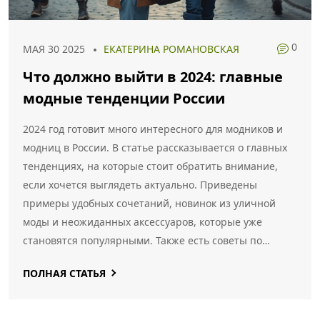
0
МАЯ 30 2025
ЕКАТЕРИНА РОМАНОВСКАЯ
Что должно выйти в 2024: главные
модные тенденции России
2024 год готовит много интересного для модников и
модниц в России. В статье рассказывается о главных
тенденциях, на которые стоит обратить внимание,
если хочется выглядеть актуально. Приведены
примеры удобных сочетаний, новинок из уличной
моды и неожиданных аксессуаров, которые уже
становятся популярными. Также есть советы по
покупке одежды осознанно и идеи для создания
ПОЛНАЯ СТАТЬЯ
трендовых образов без лишних трат. Всё кратко,
понятно и только по делу.