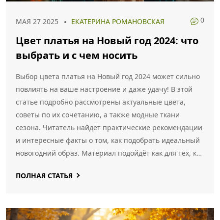
0
МАЯ 27 2025
ЕКАТЕРИНА РОМАНОВСКАЯ
Цвет платья на Новый год 2024: что
выбрать и с чем носить
Выбор цвета платья на Новый год 2024 может сильно
повлиять на ваше настроение и даже удачу! В этой
статье подробно рассмотрены актуальные цвета,
советы по их сочетанию, а также модные ткани
сезона. Читатель найдёт практические рекомендации
и интересные факты о том, как подобрать идеальный
новогодний образ. Материал подойдёт как для тех, кто
следит за трендами, так и для тех, кто ценит комфорт
ПОЛНАЯ СТАТЬЯ
и индивидуальность. Сделайте свой Новый год ярче с
помощью продуманных цветовых решений!