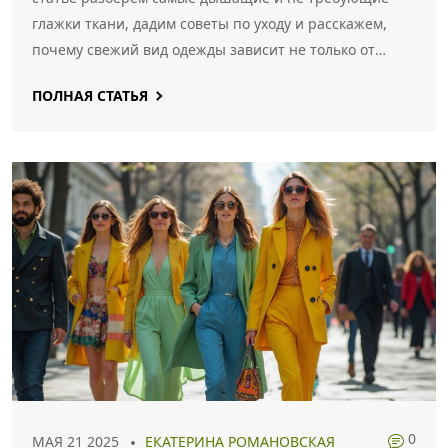
глажки ткани, дадим советы по уходу и расскажем,
почему свежий вид одежды зависит не только от
стирки. Узнаете, на какие маркировки обращать
ПОЛНАЯ СТАТЬЯ
внимание, и какие современные технологии помогают
забыть о складках.
0
МАЯ 21 2025
ЕКАТЕРИНА РОМАНОВСКАЯ