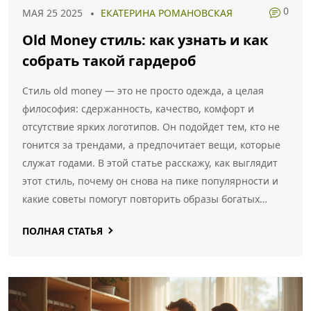
0
МАЯ 25 2025
ЕКАТЕРИНА РОМАНОВСКАЯ
Old Money стиль: как узнать и как
собрать такой гардероб
Стиль old money — это не просто одежда, а целая
философия: сдержанность, качество, комфорт и
отсутствие ярких логотипов. Он подойдет тем, кто не
гонится за трендами, а предпочитает вещи, которые
служат годами. В этой статье расскажу, как выглядит
этот стиль, почему он снова на пике популярности и
какие советы помогут повторить образы богатых
наследников. Тут же разберём ошибки новичков и
ПОЛНАЯ СТАТЬЯ
лайфхаки, как собрать свой первый олд мани-
гардероб без огромных вложений.