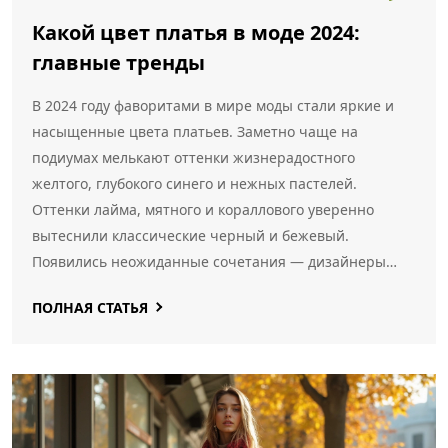
Какой цвет платья в моде 2024:
главные тренды
В 2024 году фаворитами в мире моды стали яркие и
насыщенные цвета платьев. Заметно чаще на
подиумах мелькают оттенки жизнерадостного
желтого, глубокого синего и нежных пастелей.
Оттенки лайма, мятного и кораллового уверенно
вытеснили классические черный и бежевый.
Появились неожиданные сочетания — дизайнеры
советуют не бояться комбинировать разные тона в
ПОЛНАЯ СТАТЬЯ
одном образе. Такая палитра легко освежит гардероб
и поможет выделиться из толпы.