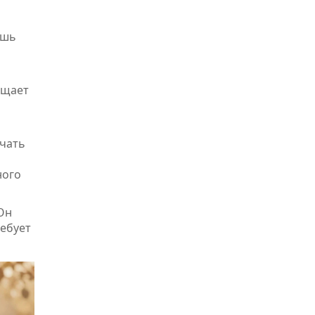
ешь
ищает
ючать
ного
Он
ребует