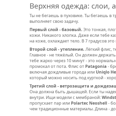
Верхняя одежда: слои, 
Ты не бегаешь в пуховике. Ты бегаешь в т
выполняет свою задачу.
Первый слой - базовый.
Это тонкая, пло
кожи. Никакого хлопка. Даже если тебе ка
на коже, охлаждает тело. В 7 градусов эт
Второй слой - утепление.
Лёгкий флис, т
Главное - не тяжёлый. Он должен держать
тебе жарко через 10 минут - это нормальн
промокал от пота. Флис от
Patagonia
- б
включая дождливые города
или
Uniqlo He
который можно носить под курткой
- хор
Третий слой - ветрозащита и дождеза
Она должна быть дышащей. Если ты наде
внутри. Ищи модели с мембраной:
Winds
пропускает пар
или
Polartec Neoshell
- б
чем традиционные материалы
. Длина - д