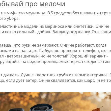
 забывай про мелочи
 не миф - это медицина. В 5 градусов без шапки ты теря
ого убора.
 эластичные модели из мериноса или синтетики. Они не
сли ветер сильный - добавь бандану под шапку. Она защ
маешь, что руки не замерзают. Они не работают, когда
авками на пальцах. Ты будешь проверять телефон, вкл
ал - ветрозащитный, но не толстый. Хороший вариант -
зирующийся на водонепроницаемых перчатках для актив
т дышать. Лучше - воротник-труба из термоматериала. 
 если дует ветер. Он не сваливается, как шарф, и не т