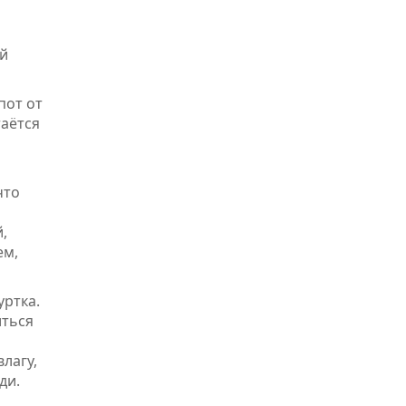
ой
пот от
таётся
что
,
ем,
уртка.
иться
лагу,
ди.