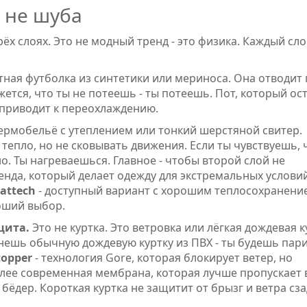
а не шуба
рёх слоях. Это не модный тренд - это физика. Каждый сл
тная футболка из синтетики или мериноса. Она отводит 
жется, что ты не потеешь - ты потеешь. Пот, который ос
о приводит к переохлаждению.
ермобельё с утеплением или тонкий шерстяной свитер.
 тепло, но не сковывать движения. Если ты чувствуешь, 
о. Ты нагреваешься. Главное - чтобы второй слой не
ренда, который делает одежду для экстремальных условий
attech
- доступный вариант с хорошим теплосохранени
оший выбор.
щита.
Это не куртка. Это ветровка или лёгкая дождевая к
нешь обычную дождевую куртку из ПВХ - ты будешь пар
topper
- технология Gore, которая блокирует ветер, но
олее современная мембрана, которая лучше пропускает в
о бёдер. Короткая куртка не защитит от брызг и ветра сза