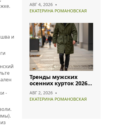
хлопок и полиэстер
АВГ 4, 2026
жке.
лидируют в 2026 году
ЕКАТЕРИНА РОМАНОВСКАЯ
ошва и
оги
онский
льте
Тренды мужских
еален
осенних курток 2026:
что носить и как
и -
АВГ 2, 2026
сочетать
ЕКАТЕРИНА РОМАНОВСКАЯ
золи.
имы).
 из