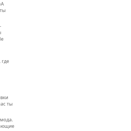
«А
 ты
-
ы
Не
,
 где
овки
час ты
 мода.
ажающие