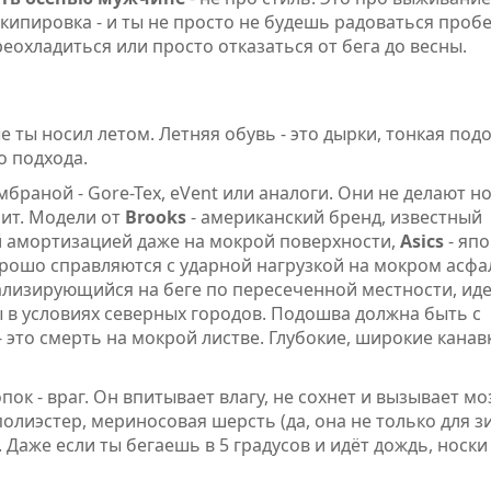
кипировка - и ты не просто не будешь радоваться пробе
еохладиться или просто отказаться от бега до весны.
е ты носил летом. Летняя обувь - это дырки, тонкая под
о подхода.
раной - Gore-Tex, eVent или аналоги. Они не делают н
ит. Модели от
Brooks
- американский бренд, известный
 амортизацией даже на мокрой поверхности
,
Asics
- яп
орошо справляются с ударной нагрузкой на мокром асфа
ализирующийся на беге по пересеченной местности, ид
 в условиях северных городов. Подошва должна быть с
 это смерть на мокрой листве. Глубокие, широкие канавк
ок - враг. Он впитывает влагу, не сохнет и вызывает мо
олиэстер, мериносовая шерсть (да, она не только для з
. Даже если ты бегаешь в 5 градусов и идёт дождь, носки