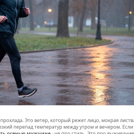
 прохлада. Это ветер, который режет лицо, мокрая листв
езкий перепад температур между утром и вечером. Если
ать осенью мужчине
- не про стиль. Это про выживание