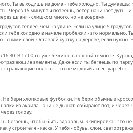
ого. Ты выходишь из дома - тебе холодно. Ты думаешь: 
сть. Через 15 минут ты потеешь, ветер начинает дуть - и
через шланг - слишком много, но не вовремя.
градусов теплее, чем на улице. Если на улице 5 градусов 
Если тебе холодно в начале пробежки - это нормально. Т
о - сними слой. Оставляй куртку на дереве, если нужно. 
 16:30. В 17:00 ты уже бежишь в полной темноте. Куртка
оотражающие элементы. Даже если ты бегаешь по парку,
тоотражающие полосы - это не модный аксессуар. Это
ы. Не бери хлопковые футболки. Не бери обычные кросс
апки из акрила - они не дышат, собирают пот, и через 
 через голову.
 Ты бегаешь, чтобы быть здоровым. Экипировка - это не
 как у строителя - каска. У тебя - обувь, слои, светоотр