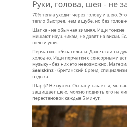
Руки, голова, шея - не
70% тепла уходит через голову и шею. Это
тепло быстрее, чем в шубе, но без головн
Шапка - не обычная зимняя. Ищи тонкие,
мешают наушникам, не давят на виски. Е
шею и уши.
Перчатки - обязательны. Даже если ты ду
холодно. Ищи перчатки с сенсорными вст
музыку - без них это невозможно. Матери
Sealskinz
- британский бренд, специали
отдыха
.
Шарф? Не нужен. Он запутывается, мешае
защищает шею, можно поднять его на лицо,
перестановок каждые 5 минут.