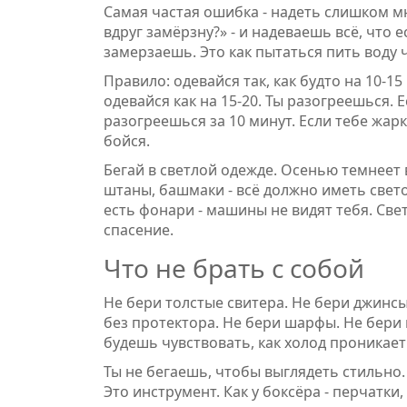
Самая частая ошибка - надеть слишком мн
вдруг замёрзну?» - и надеваешь всё, что е
замерзаешь. Это как пытаться пить воду 
Правило: одевайся так, как будто на 10-15 
одевайся как на 15-20. Ты разогреешься. 
разогреешься за 10 минут. Если тебе жарк
бойся.
Бегай в светлой одежде. Осенью темнеет в
штаны, башмаки - всё должно иметь свет
есть фонари - машины не видят тебя. Све
спасение.
Что не брать с собой
Не бери толстые свитера. Не бери джинс
без протектора. Не бери шарфы. Не бери ш
будешь чувствовать, как холод проникает
Ты не бегаешь, чтобы выглядеть стильно.
Это инструмент. Как у боксёра - перчатки,