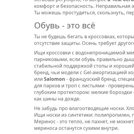
комфорт и безопасность. Неправильная э
Ты можешь простудиться, скользнуть, пер
Обувь - это всё
Ты не будешь бегать в кроссовках, которы
отсутствие защиты. Осень требует другог
Ищи кроссовки с водонепроницаемой мемб
парниковыми, если обувь правильно дыш
стабильной поддержкой стопы и хорошей
бренд, чьи модели с Gel-амортизацией х
или
Salomon
- французский бренд, специ
для парков и троп с листьями
- проверены
глубоким протектором: мелкие бороздки -
как шины на дожде.
Не забудь про влагоотводящие носки. Хлоп
Ищи носки из синтетики: полипропилен, п
Меринос - это тепло, не пахнет, не мокнет
мериноса останутся сухими внутри.