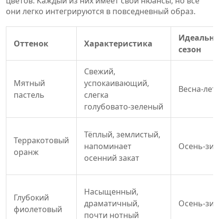
цветов. Каждый из них имеет свои нюансы, но все
они легко интегрируются в повседневный образ.
Идеальн
Оттенок
Характеристика
сезон
Свежий,
Мятный
успокаивающий,
Весна‑лет
пастель
слегка
голубовато‑зеленый
Тёплый, землистый,
Терракотовый
напоминает
Осень‑зи
оранж
осенний закат
Насыщенный,
Глубокий
драматичный,
Осень‑зи
фиолетовый
почти нотный