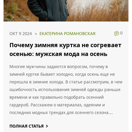
0
ОКТ 9 2024
ЕКАТЕРИНА РОМАНОВСКАЯ
Почему зимняя куртка не согревает
осенью: мужская мода на осень
Многие мужчины задаются вопросом, почему в
зимней куртке бывает холодно, когда осень еще не
перешла в зимние холода. В статье рассмотрим, в чем
ошибочность использования зимней одежды раньше
времени и как правильно подобрать осенний
гардероб. Расскажем о материалах, одеянии и
последних модных трендах для осеннего сезона.
Поговорим о удобстве и комфорте одежды, которая
ПОЛНАЯ СТАТЬЯ
идеально подойдет для постепенного снижения