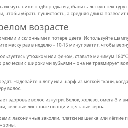
ь их чуть ниже подбородка и добавить лёгкую текстуру
, чтобы убрать пушистость, а средняя длина позволит 
зрелом возрасте
ломкими и склонными к потере цвета. Используйте шамп
е маску раз в неделю – 10‑15 минут хватит, чтобы верну
 пользуетесь утюжком или феном, ставьте минимум 180°
 расчески с широкими зубьями – она не травмирует во
едят. Надевайте шляпу или шарф из мягкой ткани, когда
ру волос.
ет здоровье волос изнутри. Белок, железо, омега‑3 и 
хи, зелёные листовые овощи и цельные зерна.
ами: лаконичные заколки, платки из шелка или лёгкие 
» зоны.