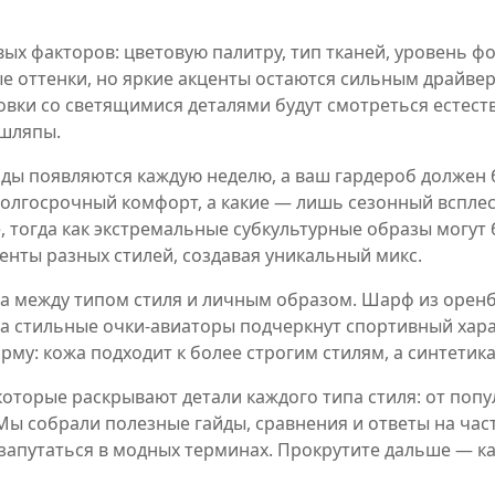
ых факторов: цветовую палитру, тип тканей, уровень ф
ые оттенки, но яркие акценты остаются сильным драйве
совки со светящимися деталями будут смотреться естест
 шляпы.
енды появляются каждую неделю, а ваш гардероб должен
долгосрочный комфорт, а какие — лишь сезонный вспле
, тогда как экстремальные субкультурные образы могут 
енты разных стилей, создавая уникальный микс.
а между типом стиля и личным образом. Шарф из оренб
а стильные очки‑авиаторы подчеркнут спортивный хара
рму: кожа подходит к более строгим стилям, а синтетик
которые раскрывают детали каждого типа стиля: от поп
 Мы собрали полезные гайды, сравнения и ответы на ча
 запутаться в модных терминах. Прокрутите дальше — 