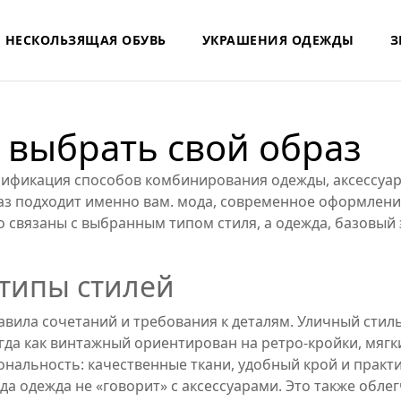
НЕСКОЛЬЗЯЩАЯ ОБУВЬ
УКРАШЕНИЯ ОДЕЖДЫ
З
к выбрать свой образ
сификация способов комбинирования одежды, аксессуар
раз подходит именно вам.
мода
,
современное оформлени
о связаны с выбранным типом стиля, а
одежда
,
базовый 
 типы стилей
авила сочетаний и требования к деталям. Уличный стил
огда как винтажный ориентирован на ретро‑кройки, мягк
ональность: качественные ткани, удобный крой и практ
а одежда не «говорит» с аксессуарами. Это также облегч