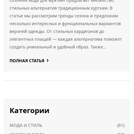
Осенняя мода для мужчин предлагает множество
стильных альтернатив традиционным курткам. В
статье мы рассмотрим тренды сезона и предложим
несколько интересных и функциональных вариантов
верхней одежды. От стильных кардиганов до
элегантных плащей — каждая альтернатива поможет
создать уникальный и удобный образ. Также
предоставим полезные советы по сочетанию этих
ПОЛНАЯ СТАТЬЯ
вещей с остальной частью гардероба. Будьте готовы к
холодным дням с этими модными находками.
Категории
МОДА И СТИЛЬ
(61)