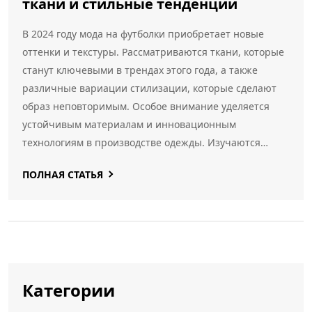
ткани и стильные тенденции
В 2024 году мода на футболки приобретает новые
оттенки и текстуры. Рассматриваются ткани, которые
станут ключевыми в трендах этого года, а также
различные вариации стилизации, которые сделают
образ неповторимым. Особое внимание уделяется
устойчивым материалам и инновационным
технологиям в производстве одежды. Изучаются
тенденции, которые помогут создать современный и
ПОЛНАЯ СТАТЬЯ
актуальный гардероб. Читайте, чтобы узнать больше
о том, какие футболки будут в моде в новом сезоне.
Категории