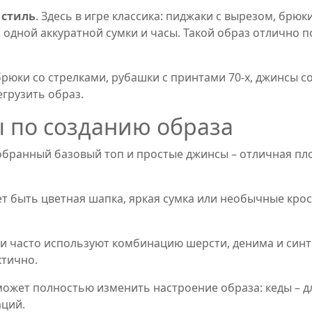
 стиль
. Здесь в игре классика: пиджаки с вырезом, брюк
 одной аккуратной сумки и часы. Такой образ отлично п
рюки со стрелками, рубашки с принтами 70‑х, джинсы со
егрузить образ.
ы по созданию образа
обранный базовый топ и простые джинсы – отличная пло
ет быть цветная шапка, яркая сумка или необычные кросс
ли часто используют комбинацию шерсти, денима и синт
ктично.
может полностью изменить настроение образа: кеды – дл
аций.