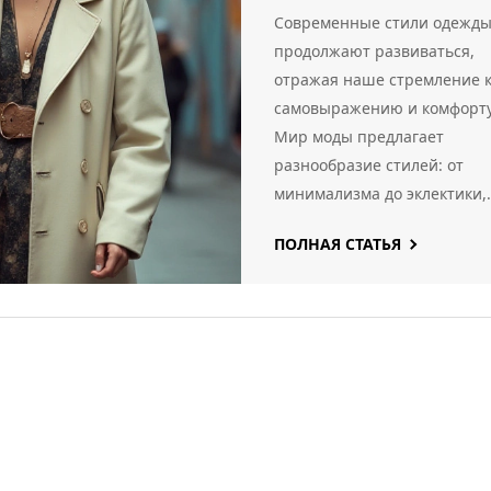
свой
Современные стили одежд
уникальный
продолжают развиваться,
отражая наше стремление 
стиль
самовыражению и комфорту
Мир моды предлагает
разнообразие стилей: от
минимализма до эклектики,
позволяя каждому найти св
ПОЛНАЯ СТАТЬЯ
уникальный образ. В статье
мы подробно рассмотрим
главные современные
тенденции, их особенности 
дадим полезные советы по
созданию собственного стил
Вы узнаете, как интегриров
ключевые элементы трендо
свой гардероб без лишних