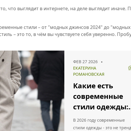
 то, что выглядит в интернете, на деле выглядит иначе.
временные стили – от "модных джинсов 2024" до "модных
стиль – это то, в чём вы чувствуете себя уверенно. Про
ФЕВ 27 2026
ЕКАТЕРИНА
РОМАНОВСКАЯ
Какие есть
современные
стили одежды:
полный обзор
В 2026 году современные
популярных
стили одежды - это не трен