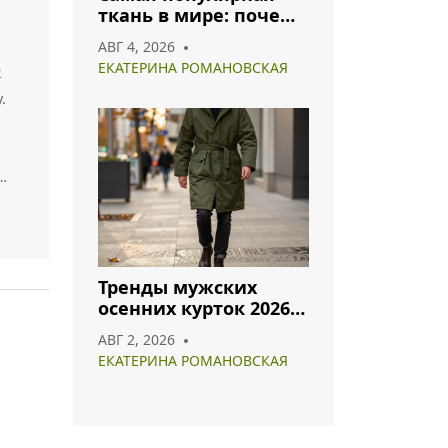
ткань в мире: почему
ы
хлопок и полиэстер
АВГ 4, 2026
лидируют в 2026 году
ЕКАТЕРИНА РОМАНОВСКАЯ
к
.
ой
Тренды мужских
осенних курток 2026:
и
что носить и как
АВГ 2, 2026
сочетать
я.
ЕКАТЕРИНА РОМАНОВСКАЯ
ать
в в