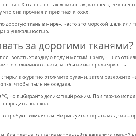
ностью. Хотя она не так «шикарна», как шелк, её качес
 что она прочная и приятная к коже.
 дорогую ткань в мире», часто это морской шелк или т
дана уникальностью.
вать за дорогими тканями?
пользовать холодную воду и мягкий шампунь без отбел
ямого солнечного света, чтобы не выгорела яркость.
стирки аккуратно отожмите руками, затем разложите на
лопка, чтобы пыль не оседала.
 °C, но выбирайте деликатный режим. При глажке испо
 повредить волокна.
асто требуют химчистки. Не рискуйте стирать их дома –
и. Для платья из шелка используйте вешалку с мягкой н