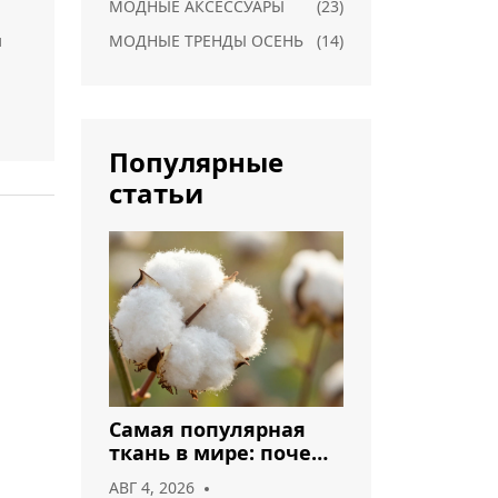
МОДНЫЕ АКСЕССУАРЫ
(23)
и
МОДНЫЕ ТРЕНДЫ ОСЕНЬ
(14)
их
ся
Популярные
статьи
их
х
Самая популярная
ткань в мире: почему
хлопок и полиэстер
АВГ 4, 2026