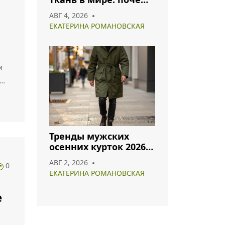
хлопок и полиэстер
АВГ 4, 2026
лидируют в 2026 году
ЕКАТЕРИНА РОМАНОВСКАЯ
и
е
Тренды мужских
осенних курток 2026:
что носить и как
обы
АВГ 2, 2026
0
сочетать
ЕКАТЕРИНА РОМАНОВСКАЯ
e