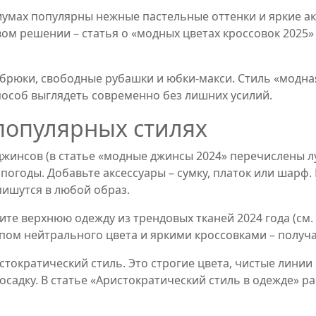
иумах популярны нежные пастельные оттенки и яркие акц
м решении – статья о «модных цветах кроссовок 2025» о
брюки, свободные рубашки и юбки‑макси. Стиль «модная
пособ выглядеть современно без лишних усилий.
 популярных стилях
джинсов (в статье «модные джинсы 2024» перечислены л
 погоды. Добавьте аксессуары – сумку, платок или шарф.
пишутся в любой образ.
те верхнюю одежду из трендовых тканей 2024 года (см. с
опом нейтрального цвета и яркими кроссовками – получ
истократический стиль. Это строгие цвета, чистые линии
осадку. В статье «Аристократический стиль в одежде» р