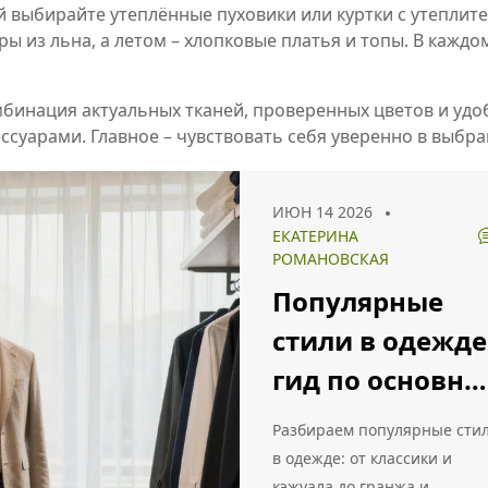
 выбирайте утеплённые пуховики или куртки с утеплите
еры из льна, а летом – хлопковые платья и топы. В каж
омбинация актуальных тканей, проверенных цветов и уд
ессуарами. Главное – чувствовать себя уверенно в выбр
ИЮН 14 2026
ЕКАТЕРИНА
РОМАНОВСКАЯ
Популярные
стили в одежде
гид по основн
направлениям
Разбираем популярные сти
моды
в одежде: от классики и
кэжуала до гранжа и