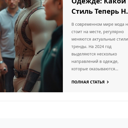
Одежде: Какой
феноменом. Этот материал
Стиль Теперь Н
раскроет особенности и ид
Пике
популярных core-стилей,
В современном мире мода 
чтобы вы могли добавить
Популярности
стоит на месте, регулярно
свежую нотку в свой гардер
меняются актуальные стили
тренды. На 2024 год
выделяются несколько
направлений в одежде,
которые оказываются
особенно популярными. Эт
ПОЛНАЯ СТАТЬЯ
стили отражают наши
стремления к комфорту и
самовыражению. Они
включают в себя как вещи 
прошлого, так и
инновационные дизайны.