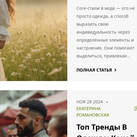
Core-стили в моде — это не
просто одежда, а способ
выразить свою
индивидуальность через
определённые элементы и
настроения. Они помогают
выделиться, привлекая
креативность и личные
ПОЛНАЯ СТАТЬЯ
предпочтения в
каждодневные образы.
Различные 'core' направлен
такие как cottagecore или
НОЯ 28 2024
normcore, подчеркивают св
ЕКАТЕРИНА
с природой, минимализм и
РОМАНОВСКАЯ
комфорт. Эти стили берут
Топ Тренды В
начало в интернет-культура
стали международным