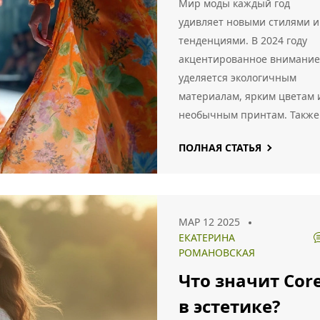
Мир моды каждый год
удивляет новыми стилями и
тенденциями. В 2024 году
акцентированное внимание
уделяется экологичным
материалам, ярким цветам 
необычным принтам. Также
актуальны минимализм и
ПОЛНАЯ СТАТЬЯ
ретро-стили, возвращающи
нас в 90-е и 00-е годы.
Откройте для себя, какие
вещи стоит добавить в
МАР 12 2025
гардероб в этом сезоне, чт
ЕКАТЕРИНА
оставаться в тренде.
РОМАНОВСКАЯ
Что значит Cor
в эстетике?