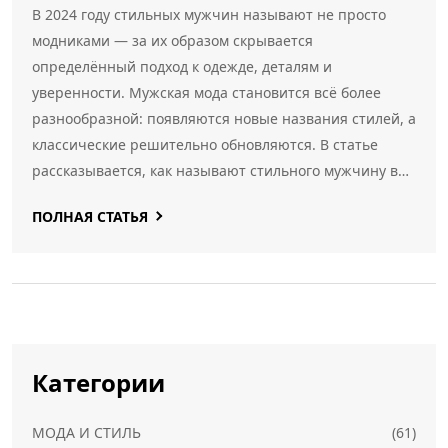
В 2024 году стильных мужчин называют не просто
модниками — за их образом скрывается
определённый подход к одежде, деталям и
уверенности. Мужская мода становится всё более
разнообразной: появляются новые названия стилей, а
классические решительно обновляются. В статье
рассказывается, как называют стильного мужчину в
разном окружении, какие тенденции определяют
ПОЛНАЯ СТАТЬЯ
современную мужественность, и как подобрать образ
под свою индивидуальность. Собраны конкретные
советы и простые лайфхаки для тех, кто хочет
производить впечатление и быть в тренде.
Категории
МОДА И СТИЛЬ
(61)