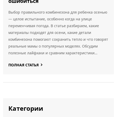
ошибиться
Выбор правильного комбинезона для ребенка осенью
— целое испытание, особенно когда на улице
переменчивая погода. В статье разбираем, какие
материалы подходят для осени, какие детали
комбинезона помогают сохранить тепло и что говорят
реальные мамы о популярных моделях. Обсудим
полезные лайфхаки и сравним характеристики
разных брендов. После этого вы точно будете знать,
ПОЛНАЯ СТАТЬЯ
какой комбинезон подойдет вашему малышу.
Категории