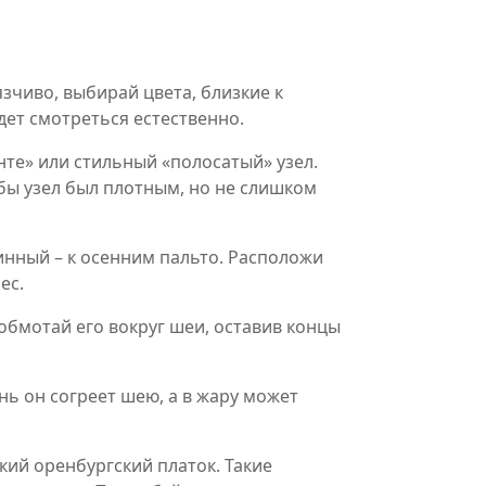
зчиво, выбирай цвета, близкие к
дет смотреться естественно.
нте» или стильный «полосатый» узел.
обы узел был плотным, но не слишком
инный – к осенним пальто. Расположи
ес.
обмотай его вокруг шеи, оставив концы
нь он согреет шею, а в жару может
кий оренбургский платок. Такие