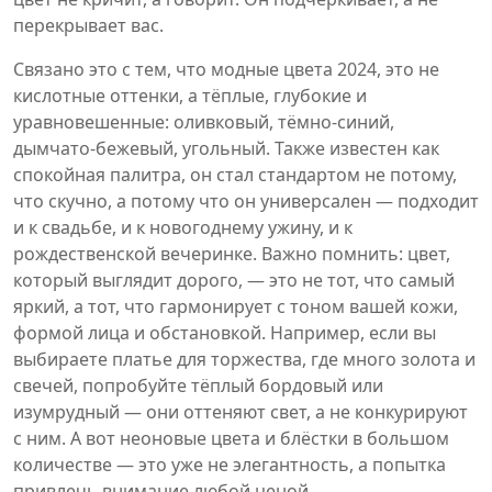
перекрывает вас.
Связано это с тем, что
модные цвета 2024
,
это не
кислотные оттенки, а тёплые, глубокие и
уравновешенные: оливковый, тёмно-синий,
дымчато-бежевый, угольный
. Также известен как
спокойная палитра
, он стал стандартом не потому,
что скучно, а потому что он универсален — подходит
и к свадьбе, и к новогоднему ужину, и к
рождественской вечеринке.
Важно помнить: цвет,
который выглядит дорого, — это не тот, что самый
яркий, а тот, что гармонирует с тоном вашей кожи,
формой лица и обстановкой. Например, если вы
выбираете платье для торжества, где много золота и
свечей, попробуйте тёплый бордовый или
изумрудный — они оттеняют свет, а не конкурируют
с ним. А вот неоновые цвета и блёстки в большом
количестве — это уже не элегантность, а попытка
привлечь внимание любой ценой.