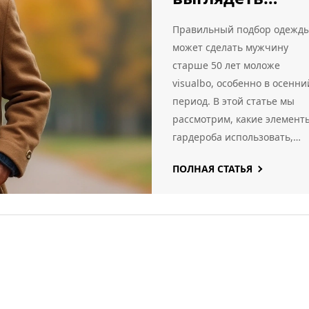
моложе: осенн
Правильный подбор одежд
мода
может сделать мужчину
старше 50 лет моложе
visualbo, особенно в осенни
период. В этой статье мы
рассмотрим, какие элемент
гардероба использовать,
чтобы выглядеть современ
ПОЛНАЯ СТАТЬЯ
и стильно. Узнайте, какие
цвета, ткани и аксессуары
помогут вам создать свежий
аккуратный образ.