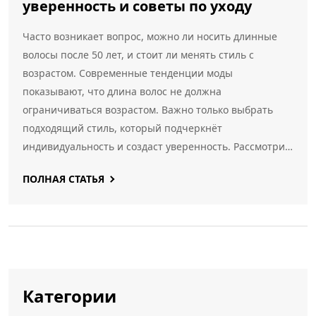
уверенность и советы по уходу
Часто возникает вопрос, можно ли носить длинные
волосы после 50 лет, и стоит ли менять стиль с
возрастом. Современные тенденции моды
показывают, что длина волос не должна
ограничиваться возрастом. Важно только выбрать
подходящий стиль, который подчеркнёт
индивидуальность и создаст уверенность. Рассмотрим
несколько советов по уходу за длинными волосами для
ПОЛНАЯ СТАТЬЯ
зрелых женщин, а также идеи аксессуаров и стиля.
Категории