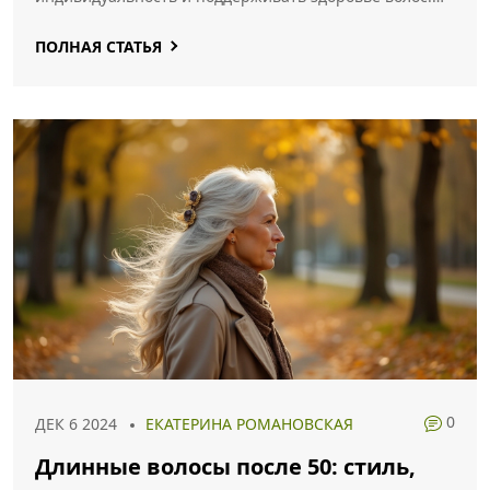
Также затрагивается влияние исторических и
ПОЛНАЯ СТАТЬЯ
культурных тенденций на восприятие женственности
и красоты.
0
ДЕК 6 2024
ЕКАТЕРИНА РОМАНОВСКАЯ
Длинные волосы после 50: стиль,