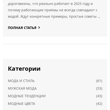
дороговизны, что реально работает в 2025 году и
почему работающие приёмы не всегда совпадают с
модой. Ждут конкретные примеры, простые советы и
лайфхаки, которые помогут выглядеть богаче каждый
ПОЛНАЯ СТАТЬЯ
день. Проверенные сочетания, ошибки и секретные
фишки — всё честно и понятно. Читай — и
подчеркивай свой вкус уже сейчас.
Категории
МОДА И СТИЛЬ
(61)
МУЖСКАЯ МОДА
(53)
МОДНЫЕ ТЕНДЕНЦИИ
(43)
МОДНЫЕ ЦВЕТА
(42)