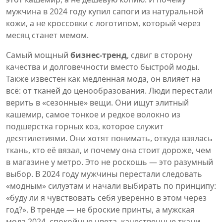
мужчина в 2024 году купил сапоги из натуральной
кожи, а не кроссовки с логотипом, который через
месяц станет мемом.
Самый мощный
бизнес-тренд
,
сдвиг в сторону
качества и долговечности вместо быстрой моды
.
Также известен как
медленная мода
, он влияет на
всё: от тканей до ценообразования. Люди перестали
верить в «сезонные» вещи. Они ищут
элитный
кашемир
,
самое тонкое и редкое волокно из
подшерстка горных коз, которое служит
десятилетиями
. Они хотят понимать, откуда взялась
ткань, кто её вязал, и почему она стоит дороже, чем
в магазине у метро. Это не роскошь — это разумный
выбор.
В 2024 году мужчины перестали следовать
«модным» силуэтам и начали выбирать по принципу:
«буду ли я чувствовать себя уверенно в этом через
год?». В тренде — не броские принты, а
мужская
мода 2024
,
спокойные цвета, качественные ткани,