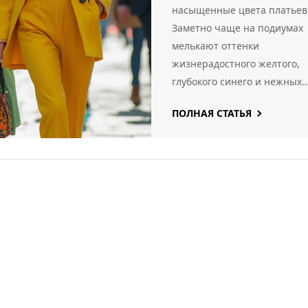
насыщенные цвета платьев
Заметно чаще на подиумах
мелькают оттенки
жизнерадостного желтого,
глубокого синего и нежных
пастелей. Оттенки лайма,
ПОЛНАЯ СТАТЬЯ
мятного и кораллового
уверенно вытеснили
классические черный и
бежевый. Появились
неожиданные сочетания —
дизайнеры советуют не
бояться комбинировать
разные тона в одном образе
Такая палитра легко освежи
гардероб и поможет
выделиться из толпы.