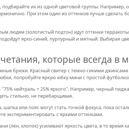
в, подбирайте их из одной цветовой группы. Например,
армонично. При этом один из оттенков лучше сделать б
лым людям (золотистый подтон) идут оттенки терракоты,
подойдут ярко‑синий, пурпурный и мятный. Выбирая цвет
четания, которые всегда в 
темные брюки. Красный свитер с темно‑синими джинсами 
 юбки, попробуйте яркую юбку-мини с простой футболко
 "75% нейтраль + 25% яркого". Например, черный пиджак
деть стильно, не перебарщивая.
, шапка или пояс могут стать точкой фокуса, пока оста
ете экспериментировать с яркими оттенками.
и (лен, хлопок) усиливают яркость цвета, в то время к