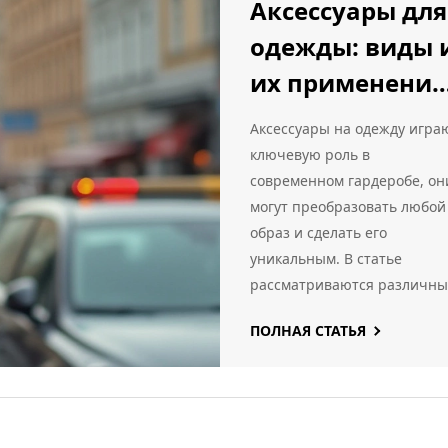
Аксессуары для
гардероба без шарфов.
одежды: виды 
их применение
моде
Аксессуары на одежду игра
ключевую роль в
современном гардеробе, он
могут преобразовать любой
образ и сделать его
уникальным. В статье
рассматриваются различны
виды аксессуаров, их
ПОЛНАЯ СТАТЬЯ
особенности и применение.
Узнайте, как правильно
использовать аксессуары д
создания стильных и модны
образов. Получите полезны