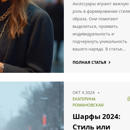
дополнить сти
Аксессуары играют важную
и выделиться
роль в формировании стиля
образа. Они помогают
выделиться, проявить
индивидуальность и
подчеркнуть уникальность
вашего наряда. В статье
раскрываются основные ви
ПОЛНАЯ СТАТЬЯ
аксессуаров, их значимость
моде и советы по выбору
подходящих деталей к ваш
гардеробу. Узнайте, как
ОКТ 4 2024
правильно сочетать
ЕКАТЕРИНА
аксессуары и что будет
РОМАНОВСКАЯ
актуально в сезоне.
Шарфы 2024:
Стиль или