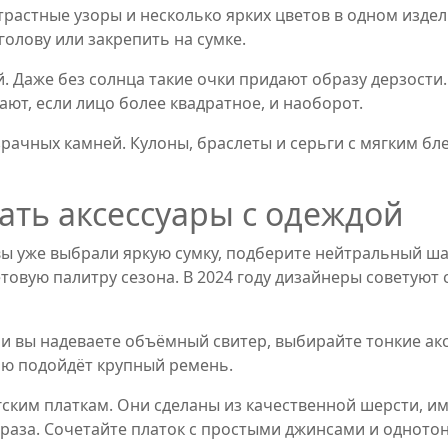
нтрастные узоры и несколько ярких цветов в одном изде
олову или закрепить на сумке.
й. Даже без солнца такие очки придают образу дерзост
ют, если лицо более квадратное, и наоборот.
рачных камней. Кулоны, браслеты и серьги с мягким бл
ать аксессуары с одеждой
вы уже выбрали яркую сумку, подберите нейтральный ша
овую палитру сезона. В 2024 году дизайнеры советуют 
ли вы надеваете объёмный свитер, выбирайте тонкие ак
ью подойдёт крупный ремень.
ским платкам. Они сделаны из качественной шерсти, и
аза. Сочетайте платок с простыми джинсами и однотон