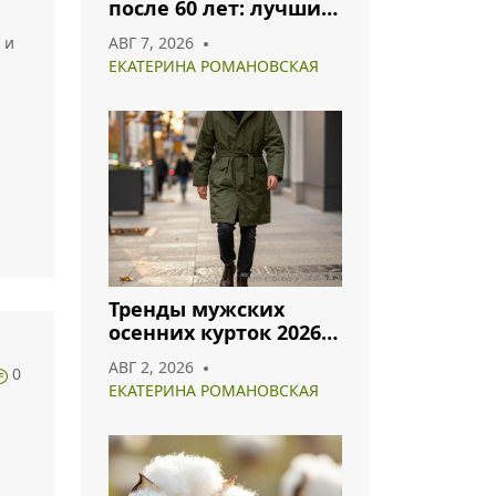
ль
после 60 лет: лучшие
оттенки для
 и
АВГ 7, 2026
гармоничного образа
ЕКАТЕРИНА РОМАНОВСКАЯ
ды
 в
ему
Тренды мужских
осенних курток 2026:
что носить и как
АВГ 2, 2026
0
сочетать
ЕКАТЕРИНА РОМАНОВСКАЯ