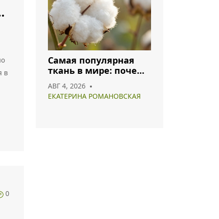
Самая популярная
но
ткань в мире: почему
я в
хлопок и полиэстер
АВГ 4, 2026
лидируют в 2026 году
ЕКАТЕРИНА РОМАНОВСКАЯ
е
й
ые
0
 и