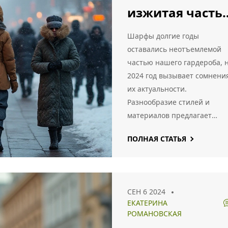
изжитая часть
гардероба?
Шарфы долгие годы
оставались неотъемлемой
частью нашего гардероба, 
2024 год вызывает сомнени
их актуальности.
Разнообразие стилей и
материалов предлагает
многочисленные
ПОЛНАЯ СТАТЬЯ
возможности, однако, новы
модные тенденции требуют
пересмотра их роли в наше
жизни. В статье
СЕН 6 2024
рассматриваются актуальн
ЕКАТЕРИНА
тренды, возможные замены
РОМАНОВСКАЯ
советы по обновлению