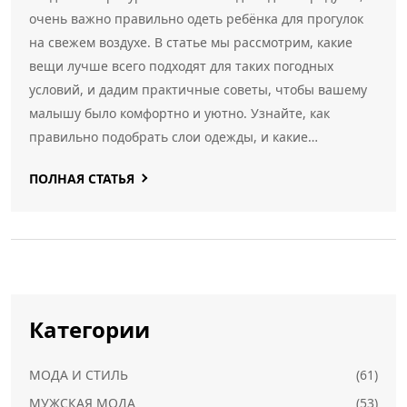
очень важно правильно одеть ребёнка для прогулок
на свежем воздухе. В статье мы рассмотрим, какие
вещи лучше всего подходят для таких погодных
условий, и дадим практичные советы, чтобы вашему
малышу было комфортно и уютно. Узнайте, как
правильно подобрать слои одежды, и какие
материалы максимально защитят вашего ребёнка от
ПОЛНАЯ СТАТЬЯ
ветра и прохлады. Поговорим также о важности
головных уборов и обуви для водонепроницаемости. С
этими советами ваши осенние прогулки станут более
приятными и безопасными!
Категории
МОДА И СТИЛЬ
(61)
МУЖСКАЯ МОДА
(53)