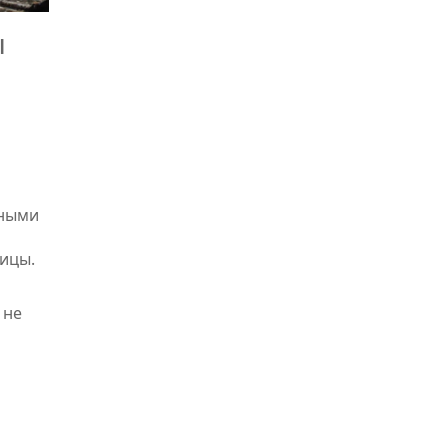
ы
ьными
лицы.
 не