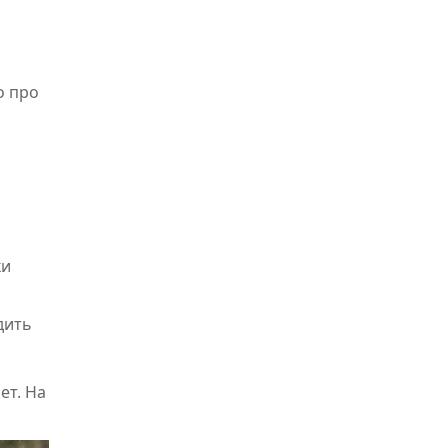
о про
ки
дить
ет. На