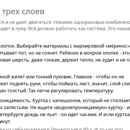
 трех слоев
ся и не дают двигаться. Никаких одноразовых комбинез
адет в лужу. Всё должно работать как система. Это назы
 хлопок. Выбирайте материалы с маркировкой «меринос»
тывает пот, но не сохнет. Ребёнок в мокром хлопке - это
вая шерсть, даже тонкая, держит тепло, не зудит и не п
яной жилет или тонкий пуховик. Главное - чтобы он не
жет поднять руки, чтобы поймать лист, значит, слой сл
ин толстый. Так легче регулировать температуру.
оницаемость. Куртка с капюшоном, который не сползает
к запястьям. Не ищите «водонепроницаемую» куртку - 
ербурге дождь не льет - он идет часами. И если куртка
инут.
ли на себе родители в Ленинграде в 90-х. И до сих пор