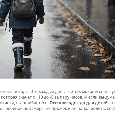
 смена погоды. Это каждый день - ветер, мокрый снег, лу
которая скачет с +10 до -5 за пару часов. И если вы дума
ботинки, вы ошибаетесь.
Осенняя одежда для детей
- э
бы ребенок не замерз, не промок и не начал болеть, ког