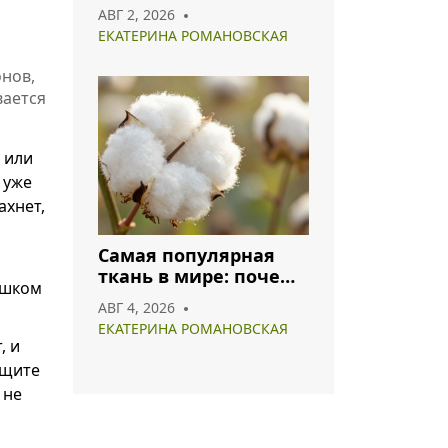
что носить и как
АВГ 2, 2026
сочетать
ЕКАТЕРИНА РОМАНОВСКАЯ
онов,
вается
 или
 уже
ахнет,
Самая популярная
ткань в мире: почему
ишком
хлопок и полиэстер
АВГ 4, 2026
лидируют в 2026 году
ЕКАТЕРИНА РОМАНОВСКАЯ
, и
ищите
 не