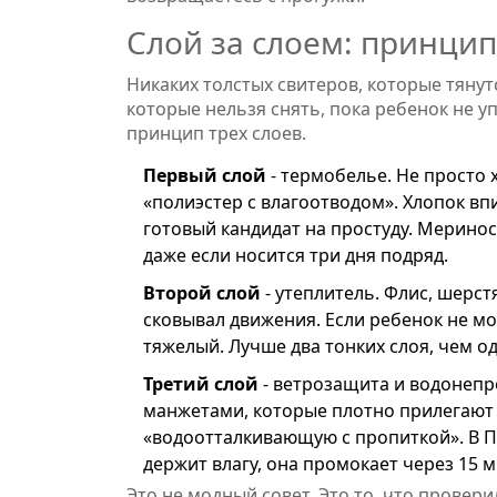
Слой за слоем: принцип
Никаких толстых свитеров, которые тянут
которые нельзя снять, пока ребенок не уп
принцип трех слоев.
Первый слой
- термобелье. Не просто
«полиэстер с влагоотводом». Хлопок впи
готовый кандидат на простуду. Мериносо
даже если носится три дня подряд.
Второй слой
- утеплитель. Флис, шерст
сковывал движения. Если ребенок не мо
тяжелый. Лучше два тонких слоя, чем од
Третий слой
- ветрозащита и водонепр
манжетами, которые плотно прилегают 
«водоотталкивающую с пропиткой». В Пет
держит влагу, она промокает через 15 м
Это не модный совет. Это то, что провери