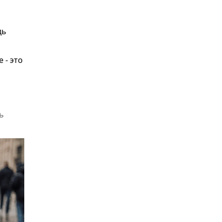
дь
 - это
ь