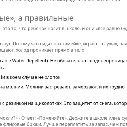
лые», а правильные
 - это то, что ребенок носит в школе, и они «всё равно бу
рзнут. Потому что сидят на скамейке, играют в лужах, па
ищают, холод проникает прямо в тело.
ble Water Repellent). Не обязательно - водонепроница
сь.
Ни в коем случае не хлопок.
е на молнии. Молнии застревают, замерзают, и их трудно
 с резинкой на щиколотках. Это защитит от снега, кото
окли?» - Ответ: «Поменяйте». Держите в школе или в с
ие флисовые брюки. Лучше переплатить за запас, чем по