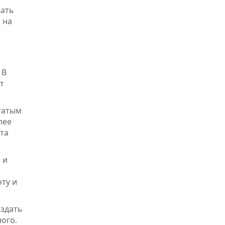
вать
 на
 В
т
гатым
лее
кта
 и
ту и
оздать
ного.