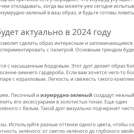
ачем откладывать, когда вы можете уже сегодня испыты
изумрудно-зеленый в ваш образ, и будьте готовы ловить
удет актуально в 2024 году
позволит сделать образ интересным и запоминающимся.
кспериментировать с палитрой. Основным трендом буде
ся с насыщенным бордoвым. Этот дуэт делает образ бо
сенне-зимнего гардероба. Если вам хочется чего-то бо
 паре с коралловым. Легкость и свежесть такого компле
циях. Песочный и
изумрудно-зеленый
создадут нежный
нить его аксессуарами в золотистых тонах. Еще один
ёного с белым. Такой дуэт визуально подчеркнёт чисто
ы. Используйте разные оттенки одного цвета, чтобы с
тность зелёного: от светло-зелёного до глубокого хвой