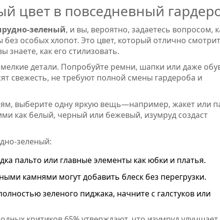
ый цвет в повседневный гардер
мрудно-зеленый
, и вы, вероятно, задаетесь вопросом, к
 без особых хлопот. Это цвет, который отлично смотрит
ы знаете, как его стилизовать.
 мелкие детали. Попробуйте ремни, шапки или даже обу
сят свежесть, не требуют полной смены гардероба и
ниям, выберите одну яркую вещь—например, жакет или п
ими как белый, черный или бежевый, изумруд создаст
удно-зеленый:
дка пальто или главные элементы как юбки и платья.
ными камнями могут добавить блеск без перегрузки.
полностью зеленого пиджака, начните с галстуков или
модных критиков 65% утверждают, что изумруд улучшает