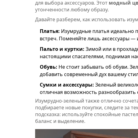
для выбора аксессуаров. Этот
модный цв
утонченности любому образу.
Давайте разберем, как использовать изу
Платья:
Изумрудные платья идеально п
встреч. Поменяйте лишь аксессуары — 
Пальто и куртки:
Зимой или в прохлад
настоящими спасателями, поднимая нас
Обувь:
Не стоит забывать об обуви. Зе
добавить современный дух вашему сти
Сумки и аксессуары:
Зеленый великоле
отличная возможность разнообразить о
Изумрудно-зеленый также отлично сочета
подбираете новые покупки, следите за т
подсказка: используйте спокойные пасте
баланс и выделение.