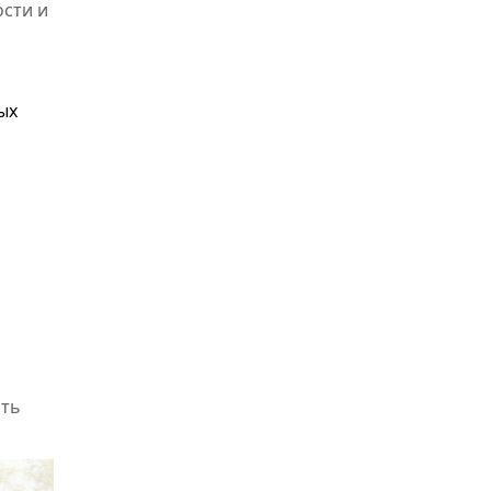
ости и
ых
ать