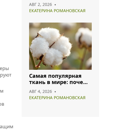
что носить и как
АВГ 2, 2026
сочетать
ЕКАТЕРИНА РОМАНОВСКАЯ
феры
ируют
Самая популярная
ткань в мире: почему
хлопок и полиэстер
ам
АВГ 4, 2026
лидируют в 2026 году
ЕКАТЕРИНА РОМАНОВСКАЯ
ов
ичащим