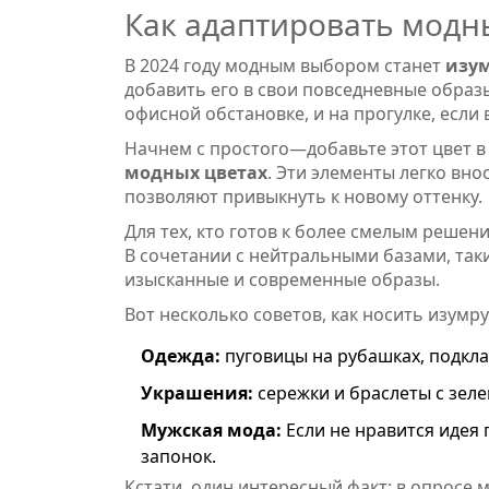
Как адаптировать модн
В 2024 году модным выбором станет
изу
добавить его в свои повседневные образы
офисной обстановке, и на прогулке, если в
Начнем с простого—добавьте этот цвет в
модных цветах
. Эти элементы легко вно
позволяют привыкнуть к новому оттенку.
Для тех, кто готов к более смелым реше
В сочетании с нейтральными базами, так
изысканные и современные образы.
Вот несколько советов, как носить изумр
Одежда:
пуговицы на рубашках, подкла
Украшения:
сережки и браслеты с зеле
Мужская мода:
Если не нравится идея 
запонок.
Кстати, один интересный факт: в опросе 