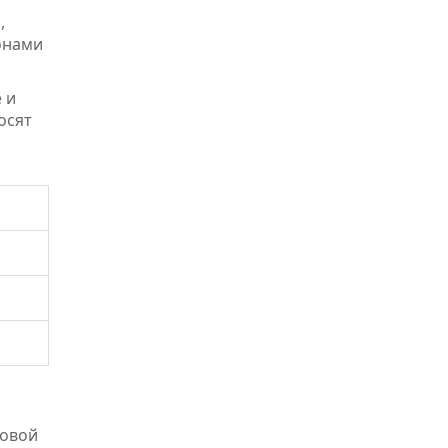
,
тонами
 и
осят
новой