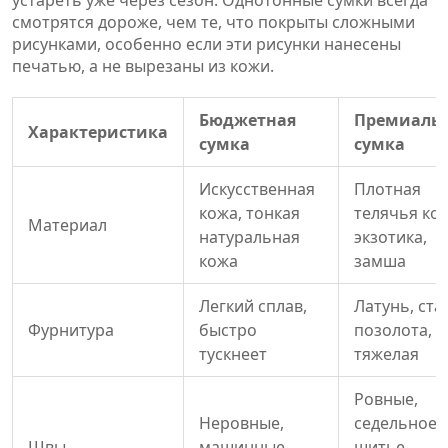
устареть уже через сезон. Однотонные сумки всегда
смотрятся дороже, чем те, что покрыты сложными
рисунками, особенно если эти рисунки нанесены
печатью, а не вырезаны из кожи.
Бюджетная
Премиаль
Характеристика
сумка
сумка
Искусственная
Плотная
кожа, тонкая
телячья кож
Материал
натуральная
экзотика,
кожа
замша
Легкий сплав,
Латунь, ста
Фурнитура
быстро
позолота,
тускнеет
тяжелая
Ровные,
Неровные,
седельное
Швы
машинные,
шитье,