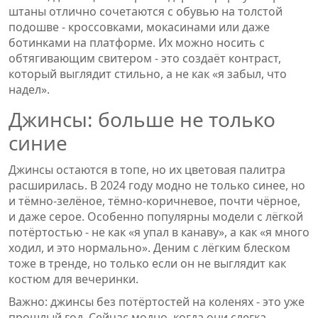
штаны отлично сочетаются с обувью на толстой
подошве - кроссовками, мокасинами или даже
ботинками на платформе. Их можно носить с
обтягивающим свитером - это создаёт контраст,
который выглядит стильно, а не как «я забыл, что
надел».
Джинсы: больше не только
синие
Джинсы остаются в топе, но их цветовая палитра
расширилась. В 2024 году модно не только синее, но
и тёмно-зелёное, тёмно-коричневое, почти чёрное,
и даже серое. Особенно популярны модели с лёгкой
потёртостью - не как «я упал в канаву», а как «я много
ходил, и это нормально». Деним с лёгким блеском
тоже в тренде, но только если он не выглядит как
костюм для вечеринки.
Важно: джинсы без потёртостей на коленях - это уже
прошлый год. Сейчас модно, когда они слегка