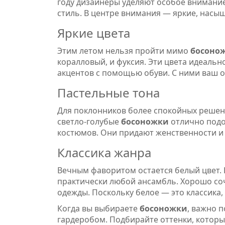
году дизайнеры уделяют особое внимани
стиль. В центре внимания — яркие, насы
Яркие цвета
Этим летом нельзя пройти мимо
босоно
коралловый, и фуксия. Эти цвета идеально
акцентов с помощью обуви. С ними ваш о
Пастельные тона
Для поклонников более спокойных решен
светло-голубые
босоножки
отлично подо
костюмов. Они придают женственности и 
Классика жанра
Вечным фаворитом остается белый цвет.
практически любой ансамбль. Хорошо соч
одежды. Поскольку белое — это классика, 
Когда вы выбираете
босоножки
, важно п
гардеробом. Подбирайте оттенки, которы