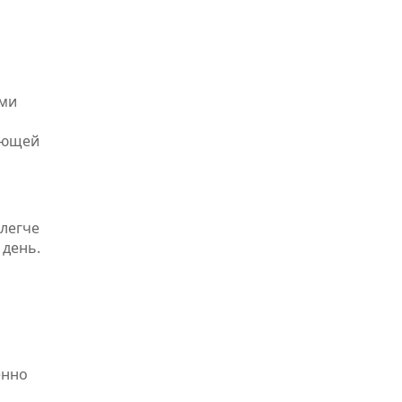
ими
жающей
 легче
 день.
енно