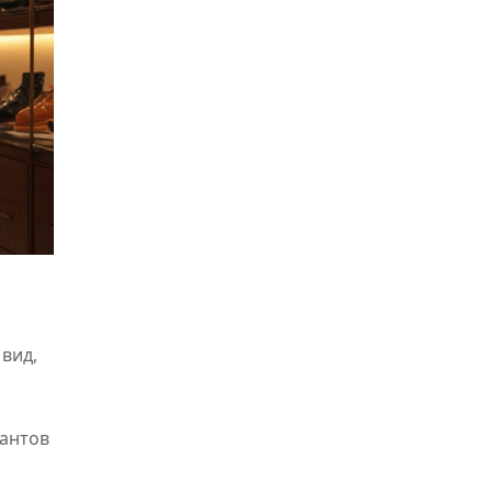
вид,
иантов