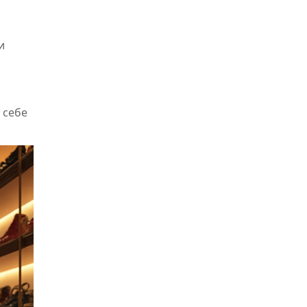
и
 себе