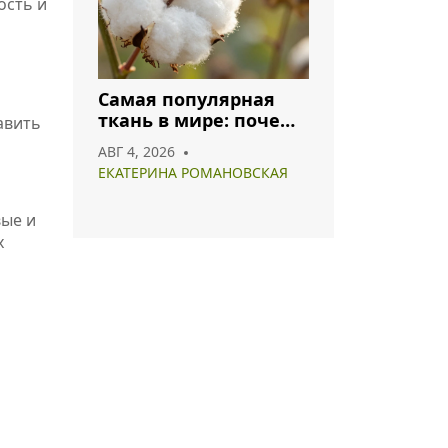
ость и
Самая популярная
ткань в мире: почему
авить
хлопок и полиэстер
АВГ 4, 2026
лидируют в 2026 году
ЕКАТЕРИНА РОМАНОВСКАЯ
вые и
х
ь