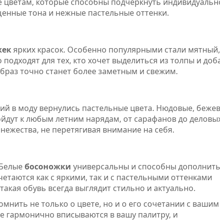
е цветам, которые способны подчеркнуть индивидуальн
щенные тона и нежные пастельные оттенки.
жек
ярких красок. Особенно популярными стали мятный,
 подходят для тех, кто хочет выделиться из толпы и доб
браз точно станет более заметным и свежим.
ий в моду вернулись пастельные цвета. Нюдовые, беже
йдут к любым летним нарядам, от сарафанов до деловы
нежества, не перетягивая внимание на себя.
 Белые
босоножки
универсальны и способны дополнит
етаются как с яркими, так и с пастельными оттенками
такая обувь всегда выглядит стильно и актуально.
омнить не только о цвете, но и о его сочетании с вашим
е гармонично вписываются в вашу палитру, и