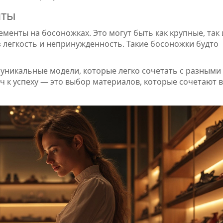
нты
менты на босоножках. Это могут быть как крупные, так 
з легкость и непринужденность. Такие босоножки будто
уникальные модели, которые легко сочетать с разными
 к успеху — это выбор материалов, которые сочетают в