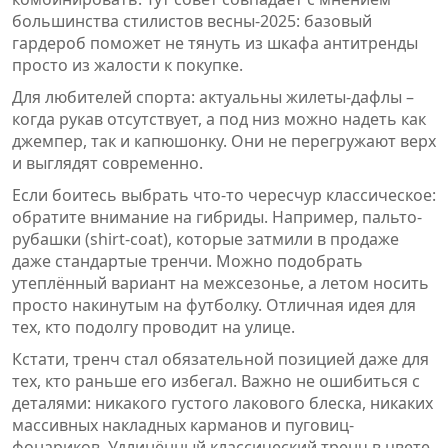
большинства стилистов весны-2025: базовый
гардероб поможет не тянуть из шкафа антитренды
просто из жалости к покупке.
Для любителей спорта: актуальны жилеты-дафлы –
когда рукав отсутствует, а под низ можно надеть как
джемпер, так и капюшонку. Они не перегружают верх
и выглядят современно.
Если боитесь выбрать что-то чересчур классическое:
обратите внимание на гибриды. Например, пальто-
рубашки (shirt-coat), которые затмили в продаже
даже стандартые тренчи. Можно подобрать
утеплённый вариант на межсезонье, а летом носить
просто накинутым на футболку. Отличная идея для
тех, кто подолгу проводит на улице.
Кстати, тренч стал обязательной позицией даже для
тех, кто раньше его избегал. Важно не ошибиться с
деталями: никакого густого лакового блеска, никаких
массивных накладных карманов и пуговиц-
фонариков. Удлинённый классический тренч в цвете