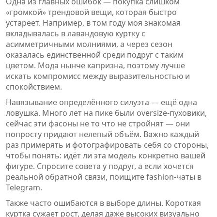
Одна из главных ошибок — покупка слишком
«громкой» трендовой вещи, которая быстро
устареет. Например, в том году моя знакомая
вкладывалась в лавандовую куртку с
асимметричными молниями, а через сезон
оказалась единственной среди подруг с таким
цветом. Мода нынче капризна, поэтому лучше
искать компромисс между выразительностью и
спокойствием.
Навязывание определённого силуэта — ещё одна
ловушка. Много лет на пике были oversize-пуховики,
сейчас эти фасоны не то что не стройнят — они
попросту придают нелепый объём. Важно каждый
раз примерять и фотографировать себя со стороны,
чтобы понять: идёт ли эта модель конкретно вашей
фигуре. Спросите совета у подруг, а если хочется
реальной обратной связи, поищите fashion-чаты в
Telegram.
Также часто ошибаются в выборе длины. Короткая
куртка сужает рост, делая даже высоких визуально