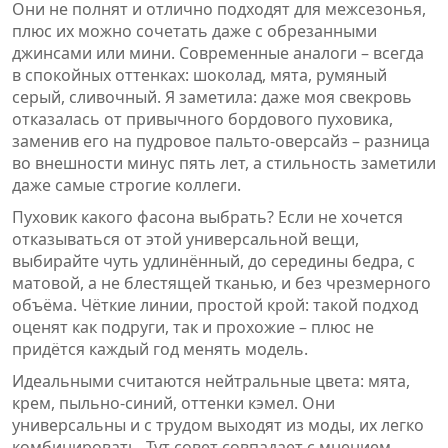
Они не полнят и отлично подходят для межсезонья,
плюс их можно сочетать даже с обрезанными
джинсами или мини. Современные аналоги – всегда
в спокойных оттенках: шоколад, мята, румяный
серый, сливочный. Я заметила: даже моя свекровь
отказалась от привычного бордового пуховика,
заменив его на пудровое пальто-оверсайз – разница
во внешности минус пять лет, а стильность заметили
даже самые строгие коллеги.
Пуховик какого фасона выбрать? Если не хочется
отказываться от этой универсальной вещи,
выбирайте чуть удлинённый, до середины бедра, с
матовой, а не блестящей тканью, и без чрезмерного
объёма. Чёткие линии, простой крой: такой подход
оценят как подруги, так и прохожие – плюс не
придётся каждый год менять модель.
Идеальными считаются нейтральные цвета: мята,
крем, пыльно-синий, оттенки кэмел. Они
универсальны и с трудом выходят из моды, их легко
комбинировать. Тут совет совпадает с мнением