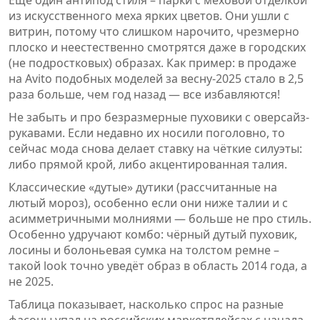
из искусственного меха ярких цветов. Они ушли с
витрин, потому что слишком нарочито, чрезмерно
плоско и неестественно смотрятся даже в городских
(не подростковых) образах. Как пример: в продаже
на Avito подобных моделей за весну-2025 стало в 2,5
раза больше, чем год назад — все избавляются!
Не забыть и про безразмерные пуховики с оверсайз-
рукавами. Если недавно их носили поголовно, то
сейчас мода снова делает ставку на чёткие силуэты:
либо прямой крой, либо акцентированная талия.
Классические «дутые» дутики (рассчитанные на
лютый мороз), особенно если они ниже талии и с
асимметричными молниями — больше не про стиль.
Особенно удручают комбо: чёрный дутый пуховик,
лосины и болоньевая сумка на толстом ремне –
такой look точно уведёт образ в область 2014 года, а
не 2025.
Таблица показывает, насколько спрос на разные
фасоны упал на российских маркетплейсах с начала