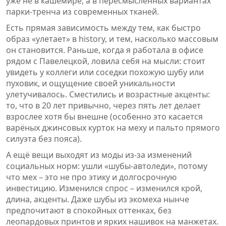
уже не в кашемире, а в пересмысленных вариантах
парки-тренча из современных тканей.
Есть прямая зависимость между тем, как быстро
образ «улетает» в history, и тем, насколько массовым
он становится. Раньше, когда я работала в офисе
рядом с Павелецкой, ловила себя на мысли: стоит
увидеть у коллеги или соседки похожую шубу или
пуховик, и ощущение своей уникальности
улетучивалось. Сместились и возрастные акценты:
то, что в 20 лет привычно, через пять лет делает
взрослее хотя бы внешне (особенно это касается
варёных джинсовых курток на меху и пальто прямого
силуэта без пояса).
А ещё вещи выходят из моды из-за изменений
социальных норм: ушли «шубы-автоледи», потому
что мех – это не про этику и долгосрочную
инвестицию. Изменился спрос – изменился крой,
длина, акценты. Даже шубы из экомеха нынче
предпочитают в спокойных оттенках, без
леопардовых принтов и ярких нашивок на манжетах.