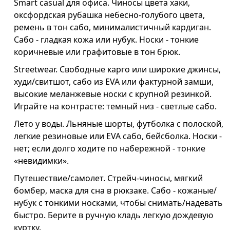
Smart casual для офиса. Чиносы цвета хаки,
оксфордская рубашка небесно-голубого цвета,
ремень в тон сабо, минималистичный кардиган.
Сабо - гладкая кожа или нубук. Носки - тонкие
коричневые или графитовые в тон брюк.
Streetwear. Свободные карго или широкие джинсы,
худи/свитшот, сабо из EVA или фактурной замши,
высокие меланжевые носки с крупной резинкой.
Играйте на контрасте: темный низ - светлые сабо.
Лето у воды. Льняные шорты, футболка с полоской,
легкие резиновые или EVA сабо, бейсболка. Носки -
нет; если долго ходите по набережной - тонкие
«невидимки».
Путешествие/самолет. Стрейч-чиносы, мягкий
бомбер, маска для сна в рюкзаке. Сабо - кожаные/
нубук с тонкими носками, чтобы снимать/надевать
быстро. Берите в ручную кладь легкую дождевую
куртку.