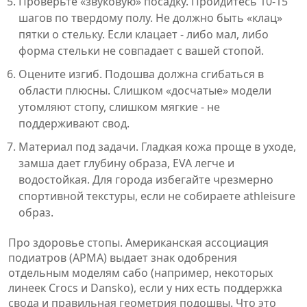
Проверьте «звуковую» посадку. Пройдитесь 10-15
шагов по твердому полу. Не должно быть «клац»
пятки о стельку. Если клацает - либо мал, либо
форма стельки не совпадает с вашей стопой.
Оцените изгиб. Подошва должна сгибаться в
области плюсны. Слишком «досчатые» модели
утомляют стопу, слишком мягкие - не
поддерживают свод.
Материал под задачи. Гладкая кожа проще в уходе,
замша дает глубину образа, EVA легче и
водостойкая. Для города избегайте чрезмерно
спортивной текстуры, если не собираете athleisure
образ.
Про здоровье стопы. Американская ассоциация
подиатров (APMA) выдает знак одобрения
отдельным моделям сабо (например, некоторых
линеек Crocs и Dansko), если у них есть поддержка
свода и правильная геометрия подошвы. Что это