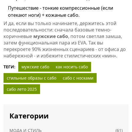
Путешествие - тонкие компрессионные (если
отекают ноги) + кожаные сабо.
И да, если вы только начинаете, держитесь этой
последовательности: сначала базовые темно-
коричневые
мужские сабо
, потом светлая замша,
затем функциональная пара из EVA. Так вы
перекроете 90% жизненных сценариев - от офиса до
набережной - и избежите стилистических «мин».
ТЕГИ:
мужские сабо
как носить сабо
стильные образы с сабо
сабо с носками
сабо лето 2025
Категории
МОДА И СТИЛЬ
(61)